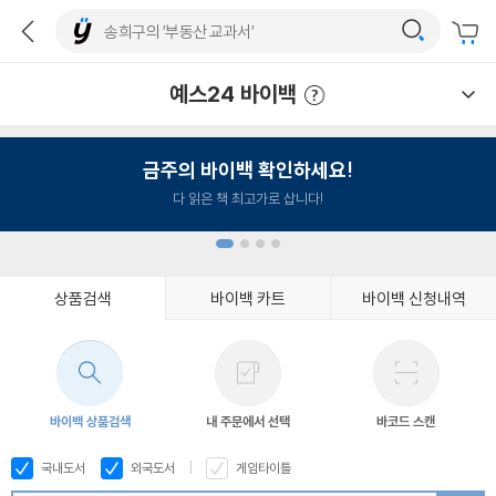
예스24 바이백
예스24 바이백 이용안내
금주의 바이백 확인하세요!
다 읽은 책 최고가로 삽니다!
상품검색
바이백 카트
바이백 신청내역
1
2
3
4
바이백 상품검색
내 주문에서 선택
바코드 스캔
국내도서
외국도서
게임타이틀