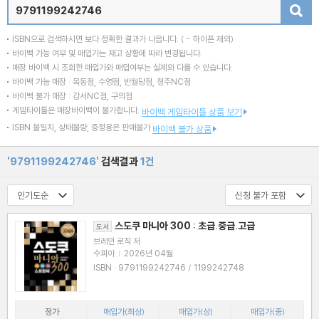
검색
ISBN으로 검색하시면 보다 정확한 결과가 나옵니다.
( - 하이픈 제외)
바이백 가능 여부 및 매입가는 재고 상황에 따라 변경됩니다.
매장 바이백 시 조회한 매입가와 매입여부는 실제와 다를 수 있습니다.
바이백 가능 매장 : 목동점, 수영점, 반월당점, 청주NC점
바이백 불가 매장 : 강서NC점, 구의점
게임타이틀은 매장바이백이 불가합니다.
바이백 게임타이틀 상품 보기
ISBN 불일치, 상태불량, 증정용은 판매불가
바이백 불가 상품
'9791199242746'
검색결과
1건
스도쿠 마니아 300 : 초급.중급.고급
도서
브레인 로직 저
수피아
|
2026년 04월
ISBN : 9791199242746 / 1199242748
정가
매입가(최상)
매입가(상)
매입가(중)