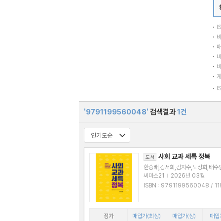
I
바
매
바
바
I
'9791199560048'
검색결과
1건
사회 교과 세특 정복
도서
한승배,강서희,김지수,노정희,배수
선,하희 저
씨마스21
|
2026년 03월
ISBN : 9791199560048 / 1199560
049
정가
매입가(최상)
매입가(상)
매입