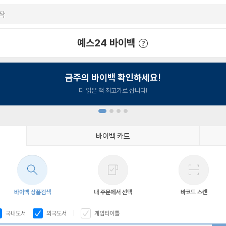
예스24 바이백
예스24 바이백 이용안내
금주의 바이백 확인하세요!
다 읽은 책 최고가로 삽니다!
바이백 카트
1
2
3
4
바이백 상품검색
내 주문에서 선택
바코드 스캔
국내도서
외국도서
게임타이틀