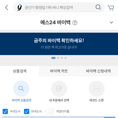
예스24 바이백
예스24 바이백 이용안내
금주의 바이백 확인하세요!
다 읽은 책 최고가로 삽니다!
상품검색
바이백 카트
바이백 신청내역
1
2
3
4
바이백 상품검색
내 주문에서 선택
바코드 스캔
국내도서
외국도서
게임타이틀