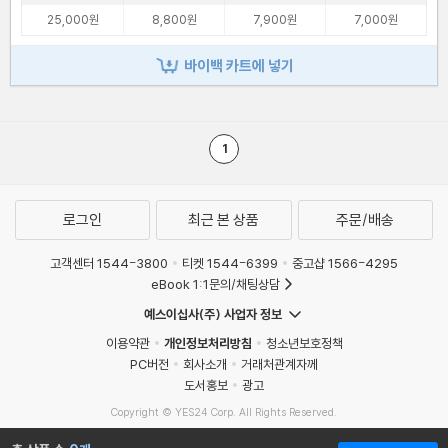
25,000원
8,800원
7,900원
7,000원
바이백 카트에 넣기
1
로그인
최근 본 상품
주문/배송
고객센터 1544-3800
티켓 1544-6399
중고샵 1566-4295
eBook 1:1문의/채팅상담
예스이십사(주) 사업자 정보
이용약관
개인정보처리방침
청소년보호정책
PC버전
회사소개
거래처관계자께
도서홍보
광고
Copyright © YES24 Corp. All Rights Reserved.
MATOM9