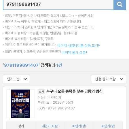
검색
ISBN으로 검색하시면 보다 정확한 결과가 나옵니다.
( - 하이픈 제외)
바이백 가능 여부 및 매입가는 재고 상황에 따라 변경됩니다.
매장 바이백 시 조회한 매입가와 매입여부는 실제와 다를 수 있습니다.
바이백 가능 매장 : 목동점, 수영점, 반월당점, 청주NC점
바이백 불가 매장 : 강서NC점, 구의점
게임타이틀은 매장바이백이 불가합니다.
바이백 게임타이틀 상품 보기
ISBN 불일치, 상태불량, 증정용은 판매불가
바이백 불가 상품
'9791199691407'
검색결과
1건
누구나 오를 종목을 찾는 급등의 법칙
도서
이상민(수익맨) 저
북웨이브
|
2026년 05월
ISBN : 9791199691407
정가
매입가(최상)
매입가(상)
매입가(중)