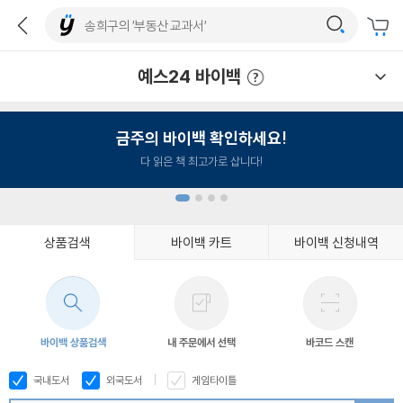
예스24 바이백
예스24 바이백 이용안내
금주의 바이백 확인하세요!
다 읽은 책 최고가로 삽니다!
상품검색
바이백 카트
바이백 신청내역
1
2
3
4
바이백 상품검색
내 주문에서 선택
바코드 스캔
국내도서
외국도서
게임타이틀