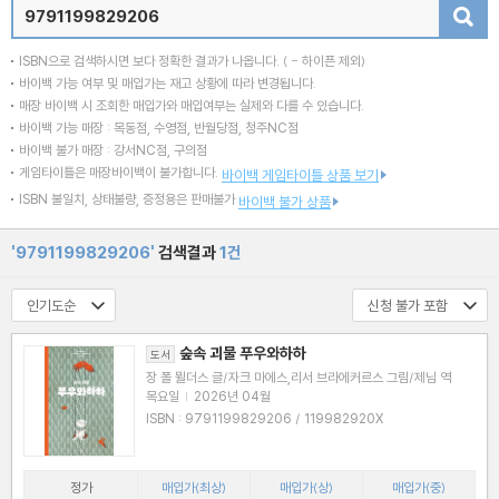
검색
ISBN으로 검색하시면 보다 정확한 결과가 나옵니다.
( - 하이픈 제외)
바이백 가능 여부 및 매입가는 재고 상황에 따라 변경됩니다.
매장 바이백 시 조회한 매입가와 매입여부는 실제와 다를 수 있습니다.
바이백 가능 매장 : 목동점, 수영점, 반월당점, 청주NC점
바이백 불가 매장 : 강서NC점, 구의점
게임타이틀은 매장바이백이 불가합니다.
바이백 게임타이틀 상품 보기
ISBN 불일치, 상태불량, 증정용은 판매불가
바이백 불가 상품
'9791199829206'
검색결과
1건
숲속 괴물 푸우와하하
도서
장 폴 뮐더스 글/자크 마에스,리서 브라에커르스 그림/제님 역
목요일
|
2026년 04월
ISBN : 9791199829206 / 119982920X
정가
매입가(최상)
매입가(상)
매입가(중)