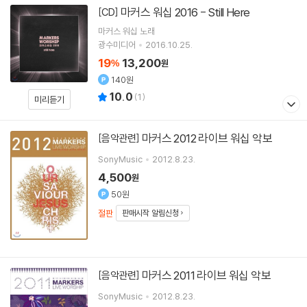
마커스 워십 2016 - Still Here
[CD]
마커스 워십
노래
광수미디어
2016.10.25.
19
13,200
%
원
140원
10.0
(
1
)
미리듣기
마커스 2012 라이브 워십 악보
[음악관련]
SonyMusic
2012.8.23.
4,500
원
50원
절판
판매시작 알림신청
마커스 2011 라이브 워십 악보
[음악관련]
SonyMusic
2012.8.23.