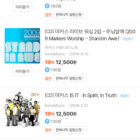
180원
미리듣기
절판
판매시작 알림신청
마커스 라이브 워십 2집 - 주님앞에 (200
[CD]
9 Markers Worship - Stand in Awe)
[
]
재발매
마커스 커뮤니티
노래
SonyMusic
2009.4.10.
19
12,500
%
원
130원
미리듣기
절판
판매시작 알림신청
마커스 IS IT : In Spirit, In Truth
[CD]
[
]
재발매
SonyMusic
2008.3.31.
19
12,500
%
원
130원
절판
판매시작 알림신청