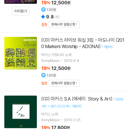
19
12,500
%
원
130원
미리듣기
9.8
(
6
)
절판
판매시작 알림신청
마커스 라이브 워십 3집 - 아도나이 (201
[CD]
0 Markers Worship - ADONAI)
[
]
재발매
마커스 커뮤니티
노래
SonyMusic
2010.6.4.
19
12,500
%
원
130원
절판
판매시작 알림신청
마커스 S.A (에세이: Story & Art)
[CD]
[
포토에
]
세이 + 음반 (오디오북) / 재발매
마커스
노래
SonyMusic
2010.3.31.
19
17,800
%
원