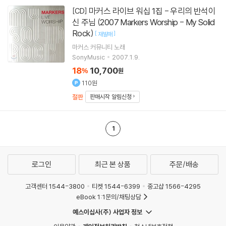
마커스 라이브 워십 1집 - 우리의 반석이
[CD]
신 주님 (2007 Markers Worship - My Solid
Rock)
[
]
재발매
마커스 커뮤니티
노래
SonyMusic
2007.1.9.
18
10,700
%
원
110원
절판
판매시작 알림신청
1
로그인
최근 본 상품
주문/배송
고객센터 1544-3800
티켓 1544-6399
중고샵 1566-4295
eBook 1:1문의/채팅상담
예스이십사(주) 사업자 정보