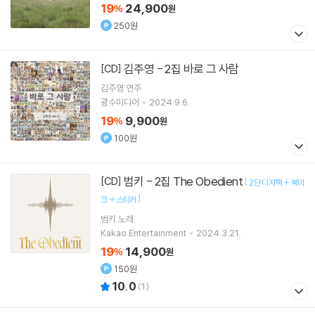
19
24,900
%
원
250원
김주영 - 2집 바로 그 사람
[CD]
김주영
연주
광수미디어
2024.9.6.
19
9,900
%
원
100원
범키 - 2집 The Obedient
[CD]
[
2단 디지팩 + 북마
]
크 + 스티커
범키
노래
Kakao Entertainment
2024.3.21.
19
14,900
%
원
150원
10.0
(
1
)