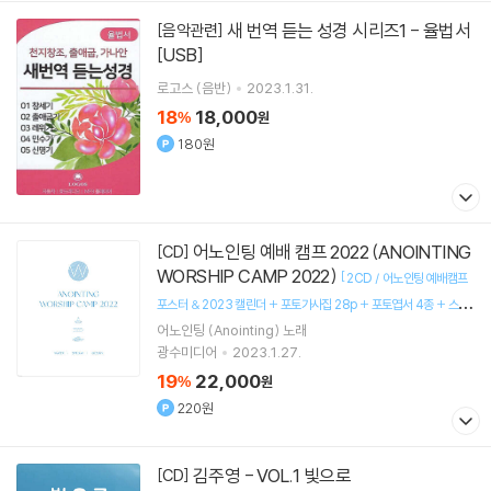
새 번역 듣는 성경 시리즈1 - 율법서
[음악관련]
[USB]
로고스 (음반)
2023.1.31.
18
18,000
%
원
180원
어노인팅 예배 캠프 2022 (ANOINTING
[CD]
WORSHIP CAMP 2022)
[
2CD / 어노인팅 예배캠프
포스터 & 2023 캘린더 + 포토가사집 28p + 포토엽서 4종 + 스티
]
어노인팅 (Anointing)
노래
커 6종
광수미디어
2023.1.27.
19
22,000
%
원
220원
김주영 - VOL.1 빛으로
[CD]