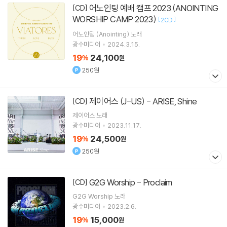
어노인팅 예배 캠프 2023 (ANOINTING
[CD]
WORSHIP CAMP 2023)
[
]
2CD
어노인팅 (Anointing)
노래
광수미디어
2024.3.15.
19
24,100
%
원
250원
제이어스 (J-US) - ARISE, Shine
[CD]
제이어스
노래
광수미디어
2023.11.17.
19
24,500
%
원
250원
G2G Worship - Proclaim
[CD]
G2G Worship
노래
광수미디어
2023.2.6.
19
15,000
%
원