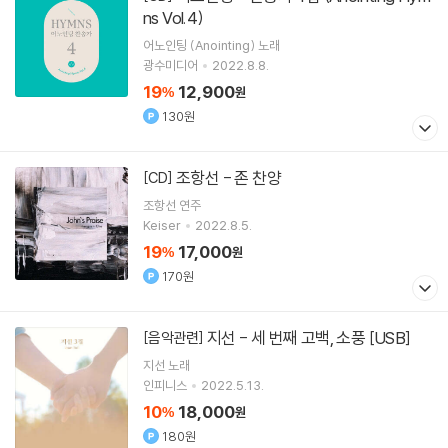
ns Vol.4)
어노인팅 (Anointing)
노래
광수미디어
2022.8.8.
19
12,900
%
원
130원
조항선 - 존 찬양
[CD]
조항선
연주
Keiser
2022.8.5.
19
17,000
%
원
170원
지선 - 세 번째 고백, 소풍 [USB]
[음악관련]
지선
노래
인피니스
2022.5.13.
10
18,000
%
원
180원