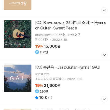
Brave sower (브레이브 소어) - Hymns
[CD]
on Guitar : Sweet Peace
Brave sower (브레이브 소어)
연주
광수미디어
2022.4.18.
19
15,000
%
원
150원
송관욱 - Jazz Guitar Hymns : GAJI
[CD]
송관욱
연주
소리의 나이테 음악회사
2022.3.25.
19
21,600
%
원
220원
10.0
(
1
)