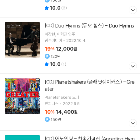
150원
10.0
(
2
)
Duo Hymns (듀오 힘스) - Duo Hymns
[CD]
이강현
이혁진
연주
광수미디어
2022.10.4.
19
12,000
%
원
120원
10.0
(
1
)
Planetshakers (플래닛쉐이커스) - Gre
[CD]
ater
Planetshakers
노래
인피니스
2022.9.5.
10
14,400
%
원
150원
어노인팅 - 찬송가 4집 (Anointing Hym
[CD]