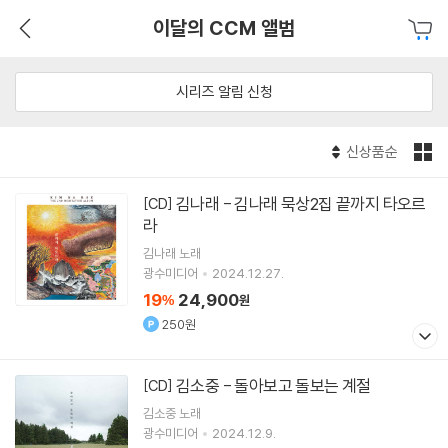
이달의 CCM 앨범
시리즈 알림 신청
신상품순
김나래 - 김나래 묵상2집 끝까지 타오르
[CD]
라
김나래
노래
광수미디어
2024.12.27.
19
24,900
%
원
250원
김소중 - 돌아보고 돌보는 계절
[CD]
김소중
노래
광수미디어
2024.12.9.