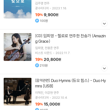
김주영
연주
광수미디어
2023.1.16.
19
9,900
%
원
100원
임희영 - 첼로로 연주한 찬송가 (Amazin
[CD]
g Grace)
임희영
전용준
연주
비스킷 사운드
2022.11.7.
19
20,800
%
원
210원
Duo Hymns (듀오 힘스) - Duo Hy
[음악관련]
mns [USB]
이혁진
이강현
연주
광수미디어
2022.10.4.
19
15,000
%
원