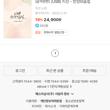
[USB] 지선 - 찬양모음집
[음악관련]
지선
노래
광수미디어
2022.3.21.
19
24,900
%
원
250원
품절
판매시작 알림신청
1
로그인
최근 본 상품
주문/배송
고객센터 1544-3800
티켓 1544-6399
중고샵 1566-4295
eBook 1:1문의/채팅상담
예스이십사(주) 사업자 정보
이용약관
개인정보처리방침
청소년보호정책
PC버전
회사소개
거래처관계자께