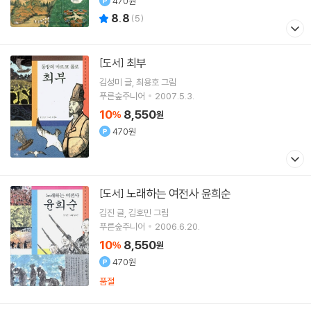
470원
8.8
(
5
)
최부
[도서]
김성미
글
최용호
그림
푸른숲주니어
2007.5.3.
10
8,550
%
원
470원
노래하는 여전사 윤희순
[도서]
김진
글
김호민
그림
푸른숲주니어
2006.6.20.
10
8,550
%
원
470원
품절