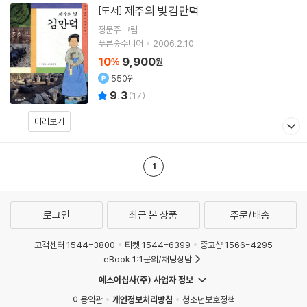
제주의 빛 김만덕
[도서]
정문주
그림
푸른숲주니어
2006.2.10.
10
9,900
%
원
550원
9.3
(
17
)
미리보기
1
로그인
최근 본 상품
주문/배송
고객센터 1544-3800
티켓 1544-6399
중고샵 1566-4295
eBook 1:1문의/채팅상담
예스이십사(주) 사업자 정보
이용약관
개인정보처리방침
청소년보호정책