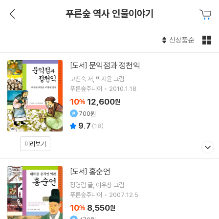
푸른숲 역사 인물이야기
신상품순
문익점과 정천익
[도서]
고진숙
저
박지윤
그림
푸른숲주니어
2010.1.18.
10
12,600
%
원
700원
9.7
(
18
)
미리보기
홍순언
[도서]
정명림
글
이우창
그림
푸른숲주니어
2007.12.5.
10
8,550
%
원