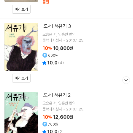
품절
미리보기
서유기 3
[도서]
오승은
저
임홍빈
편역
문학과지성사
2010.1.25.
10
10,800
%
원
600원
10.0
(
4
)
미리보기
서유기 2
[도서]
오승은
저
임홍빈
편역
문학과지성사
2010.1.25.
10
12,600
%
원
700원
10.0
(
2
)