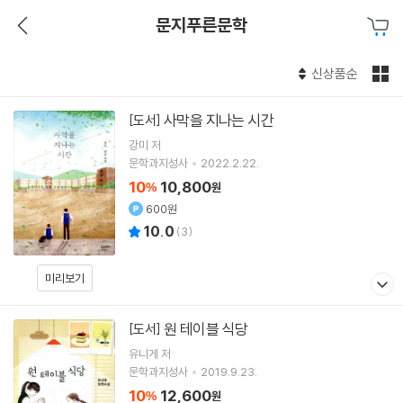
문지푸른문학
신상품순
사막을 지나는 시간
[도서]
강미
저
문학과지성사
2022.2.22.
10
10,800
%
원
600원
10.0
(
3
)
미리보기
원 테이블 식당
[도서]
유니게
저
문학과지성사
2019.9.23.
10
12,600
%
원