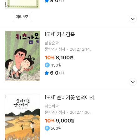
9.0
(
1
)
미리보기
키스감옥
[도서]
남상순
저
문학과지성사
2012.12.14.
10
8,100
%
원
450원
6.0
(
1
)
순비기꽃 언덕에서
[도서]
서순희 저
문학과지성사
2012.11.30.
10
9,000
%
원
500원