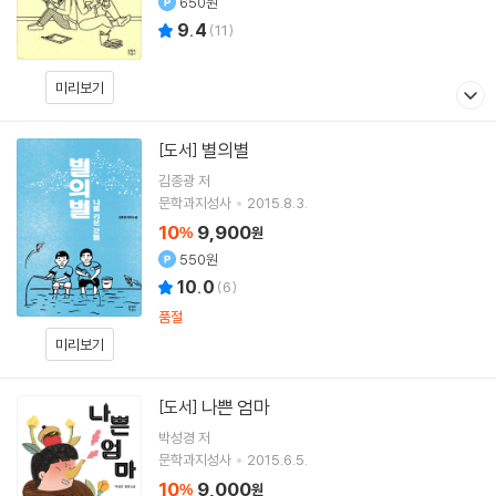
650원
9.4
(
11
)
미리보기
별의별
[도서]
김종광
저
문학과지성사
2015.8.3.
10
9,900
%
원
550원
10.0
(
6
)
품절
미리보기
나쁜 엄마
[도서]
박성경
저
문학과지성사
2015.6.5.
10
9,000
%
원