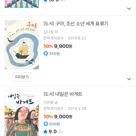
구야, 조선 소년 세계 표류기
[도서]
김나정 저
문학과지성사
2014.8.22.
10
9,900
%
원
550원
미리보기
내일은 바게트
[도서]
이은용
글
문학과지성사
2014.2.28.
10
9,000
%
원
500원
9.0
(
2
)