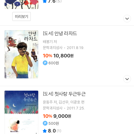
7.6
(
5
)
미리보기
안녕 라자드
[도서]
배봉기
저
문학과지성사
2011.8.19.
10
10,800
%
원
600원
첫사랑 두근두근
[도서]
윤동주
저
김선우
이광호
편
문학과지성사
2011.7.25.
10
9,000
%
원
500원
8.0
(
1
)