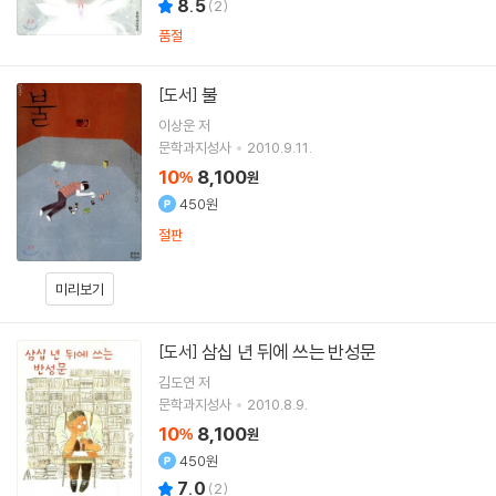
8.5
(
2
)
품절
불
[도서]
이상운
저
문학과지성사
2010.9.11.
10
8,100
%
원
450원
절판
미리보기
삼십 년 뒤에 쓰는 반성문
[도서]
김도연
저
문학과지성사
2010.8.9.
10
8,100
%
원
450원
7.0
(
2
)