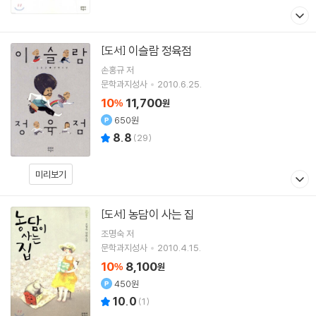
이슬람 정육점
[도서]
손홍규
저
문학과지성사
2010.6.25.
10
11,700
%
원
650원
8.8
(
29
)
미리보기
농담이 사는 집
[도서]
조명숙
저
문학과지성사
2010.4.15.
10
8,100
%
원
450원
10.0
(
1
)