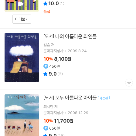
10.0
(
1
)
품절
미리보기
나의 아름다운 죄인들
[도서]
김숨
저
문학과지성사
2009.8.24.
10
8,100
%
원
450원
9.0
(
2
)
모두 아름다운 아이들
[도서]
[
]
개정판
최시한
저
문학과지성사
2008.12.29.
10
11,700
%
원
650원
9.0
(
18
)