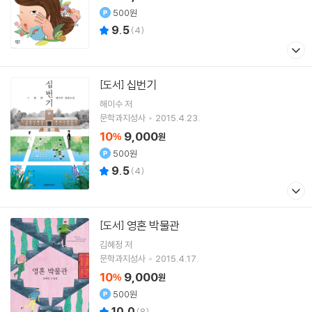
500원
9.5
(
4
)
십번기
[도서]
해이수
저
문학과지성사
2015.4.23.
10
9,000
%
원
500원
9.5
(
4
)
영혼 박물관
[도서]
김혜정
저
문학과지성사
2015.4.17.
10
9,000
%
원
500원
10.0
(
8
)