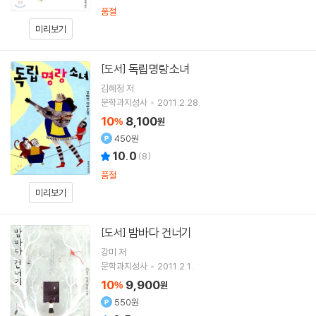
품절
미리보기
독립명랑소녀
[도서]
김혜정
저
문학과지성사
2011.2.28.
10
8,100
%
원
450원
10.0
(
8
)
품절
미리보기
밤바다 건너기
[도서]
강미 저
문학과지성사
2011.2.1.
10
9,900
%
원
550원