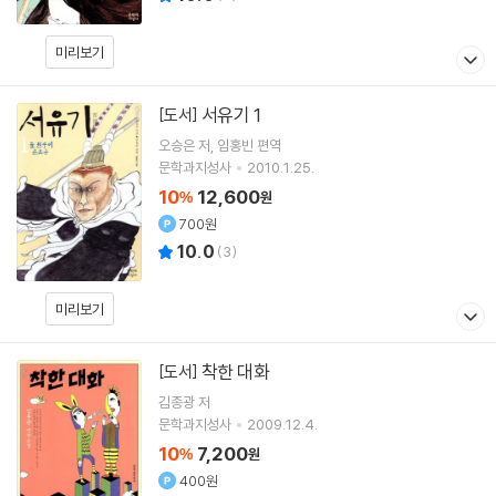
미리보기
서유기 1
[도서]
오승은
저
임홍빈
편역
문학과지성사
2010.1.25.
10
12,600
%
원
700원
10.0
(
3
)
미리보기
착한 대화
[도서]
김종광
저
문학과지성사
2009.12.4.
10
7,200
%
원
400원