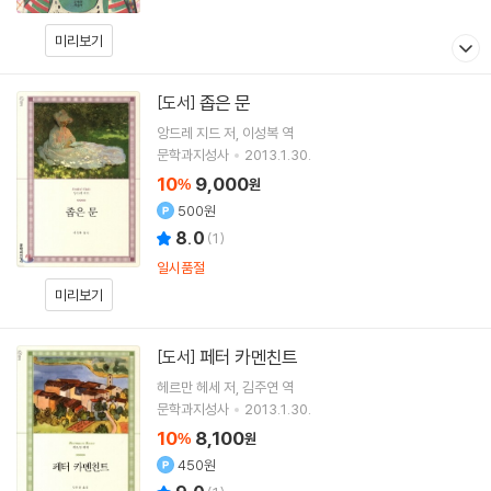
미리보기
좁은 문
[도서]
앙드레 지드
저
이성복
역
문학과지성사
2013.1.30.
10
9,000
%
원
500원
8.0
(
1
)
일시품절
미리보기
페터 카멘친트
[도서]
헤르만 헤세
저
김주연
역
문학과지성사
2013.1.30.
10
8,100
%
원
450원