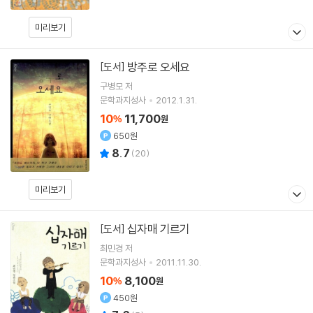
미리보기
방주로 오세요
[도서]
구병모
저
문학과지성사
2012.1.31.
10
11,700
%
원
650원
8.7
(
20
)
미리보기
십자매 기르기
[도서]
최민경 저
문학과지성사
2011.11.30.
10
8,100
%
원
450원