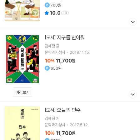
700원
10.0
(
10
)
지구를 안아줘
[도서]
김혜정
글
문학과지성사
2018.11.15.
10
11,700
%
원
650원
미리보기
오늘의 민수
[도서]
김혜정
저
문학과지성사
2017.5.12.
10
11,700
%
원