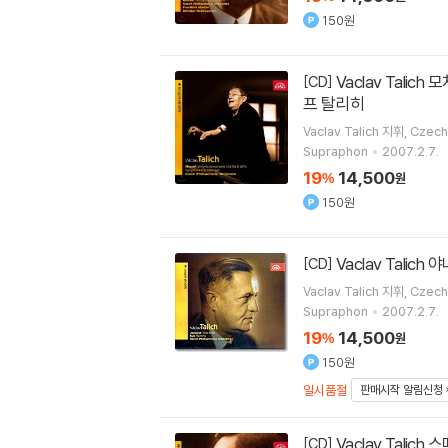
150원
Vaclav Talich 모차르트: 교향적 협주곡, 교향곡 39번 (Mozart: Sinfonia Concertante K 297b, Symphony No.39 K543) 바츨라
[CD]
프 탈리히
Vaclav Talich
지휘
Czech
Supraphon
2007.2.7.
19
14,500
%
원
150원
Vaclav Talich
[CD]
Vaclav Talich
지휘
Czech
Supraphon
2007.2.7.
19
14,500
%
원
150원
일시품절
판매시작 알림신청
Vaclav Talich 스메타나: 체코 노래 / 수크: 동화 / 노바크: 슬라브 모음곡 (Smetana: Czech Song / Suk: Fairy Tale / Novak: Slova
[CD]