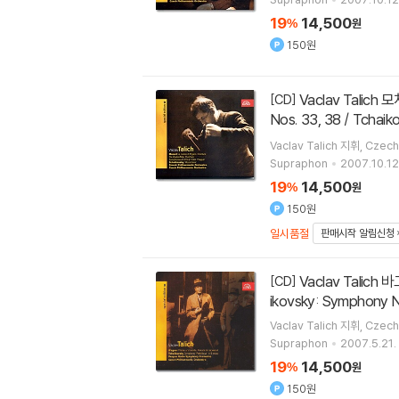
19
14,500
%
원
150원
Vaclav Talich 모차르트: 서곡 , 교향곡 33번, 38번 / 차이코프스키: 모음곡 4번 `모차르티아나` (Mozart: Overtures, Symphonies
[CD]
Nos. 33, 38 / Tch
Vaclav Talich
지휘
Czech
Supraphon
2007.10.12
19
14,500
%
원
150원
일시품절
판매시작 알림신청
Vaclav Talich 바그너: 트리스탄과 이졸데 중 발췌 / 차이코프스키: 교향곡 6번 "비창" (Wagner: Tristan und Isolde, Prelude / Tcha
[CD]
ikovsky: Symphony N
Vaclav Talich
지휘
Czech
Supraphon
2007.5.21.
19
14,500
%
원
150원