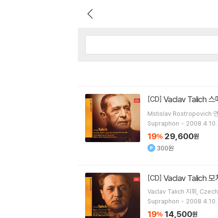
Vaclav Talic
[CD]
Mstislav Rostropovich
연
Supraphon
2008.4.10.
19
29,600
%
원
300원
Vaclav Talic
[CD]
Vaclav Talich
지휘
Czech
Supraphon
2008.4.10.
19
14,500
%
원