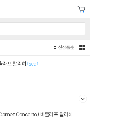
신상품순
) 바츨라프 탈리히
[
]
2CD
 Clarinet Concerto) 바츨라프 탈리히