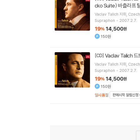
cko Suite) 바츨라프
Vaclav Talich
지휘
Czech
Supraphon
2007.2.7.
19
14,500
%
원
150원
Vaclav Talic
[CD]
Vaclav Talich
지휘
Czech
Supraphon
2007.2.7.
19
14,500
%
원
150원
일시품절
판매시작 알림신청