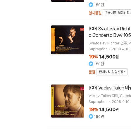
150원
일시품절
판매시작 알림신청
Sviatoslav Richter / Vaclav Talich 헨델: 오보에 협주곡 / 바흐: 피아노 협주곡 (Handel: Oboe Concerto Hwv 287 / Bach: Pian
[CD]
o Concerto Bwv 
Sviatoslav Richter
연주
V
Supraphon
2008.4.10.
19
14,500
%
원
150원
품절
판매시작 알림신청
Vaclav Tali
[CD]
Vaclav Talich
지휘
Czech
Supraphon
2008.4.10.
19
14,500
%
원
150원