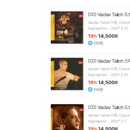
Vaclav Talich
[CD]
Vaclav Talich
지휘
Czech
Supraphon
2007.5.21.
19
14,500
%
원
150원
Vaclav Talic
[CD]
Vaclav Talich
지휘
Czech
Supraphon
2007.5.21.
19
14,500
%
원
150원
Vaclav Talich
[CD]
Vaclav Talich
지휘
Czech
Supraphon
2007.2.7.
19
14,500
%
원