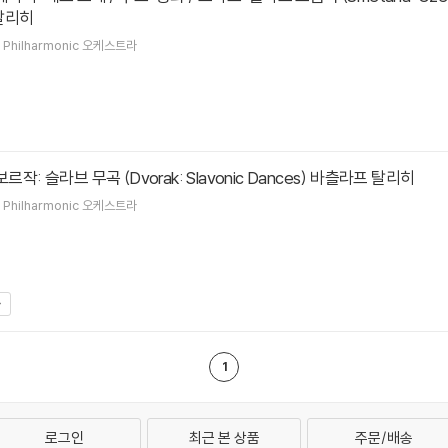
 탈리히
 Philharmonic
오케스트라
h 드보르작: 슬라브 무곡 (Dvorak: Slavonic Dances) 바츨라프 탈리히
 Philharmonic
오케스트라
1
로그인
최근 본 상품
주문/배송