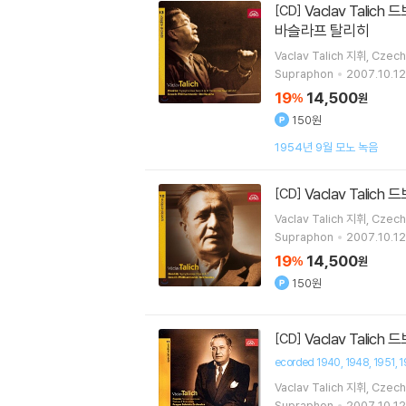
Vaclav Talich 드보르작: 교향곡 8번 9번 `신세계로부터` (Dvorak: Symphony No.8 Op.88, No.9 Op.95 'From The New World`)
[CD]
바슬라프 탈리히
Vaclav Talich
지휘
Czech
Supraphon
2007.10.12
19
14,500
%
원
150원
1954년 9월 모노 녹음
Vaclav Talich
[CD]
Vaclav Talich
지휘
Czech
Supraphon
2007.10.12
19
14,500
%
원
150원
Vaclav Talic
[CD]
ecorded 1940
1948
1951
1
Vaclav Talich
지휘
Czech
Supraphon
2007.10.12