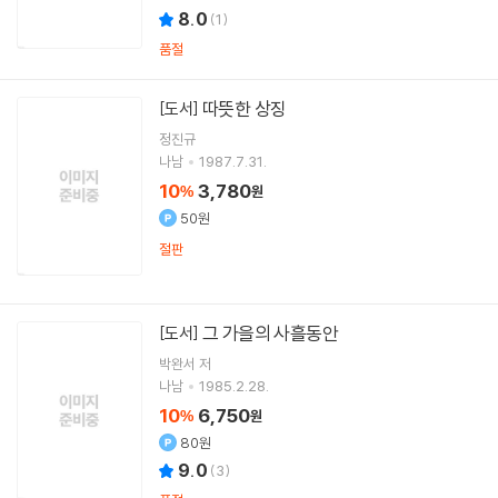
8.0
(
1
)
품절
따뜻한 상징
[도서]
정진규
나남
1987.7.31.
10
3,780
%
원
50원
절판
그 가을의 사흘동안
[도서]
박완서
저
나남
1985.2.28.
10
6,750
%
원
80원
9.0
(
3
)