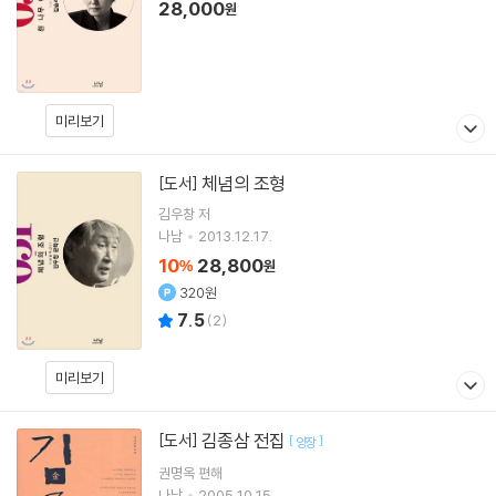
28,000
원
미리보기
체념의 조형
[도서]
김우창
저
나남
2013.12.17.
10
28,800
%
원
320원
7.5
(
2
)
미리보기
김종삼 전집
[도서]
[
]
양장
권명옥 편해
나남
2005.10.15.