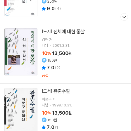
250원
9.0
(
4
)
전체에 대한 통찰
[도서]
김현
저
나남
2001.3.31.
10
13,500
%
원
150원
7.0
(
2
)
품절
관촌수필
[도서]
이문구
저
나남
1999.10.31.
10
13,500
%
원
150원
7.0
(
1
)