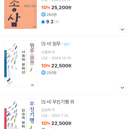
10
25,200
%
원
280원
9.2
(
5
)
원무
[도서]
[
]
양장
서종택 저
나남
2004.10.10.
10
22,500
%
원
250원
무진기행 외
[도서]
김승옥
저
나남
2001.7.31.
10
22,500
%
원