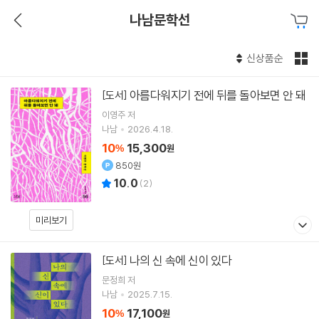
나남문학선
신상품순
아름다워지기 전에 뒤를 돌아보면 안 돼
[도서]
이영주
저
나남
2026.4.18.
10
15,300
%
원
850원
10.0
(
2
)
미리보기
나의 신 속에 신이 있다
[도서]
문정희
저
나남
2025.7.15.
10
17,100
%
원