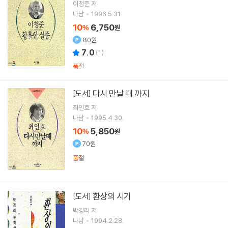
이청준
저
나남
1996.5.31.
10
6,750
%
원
80원
7.0
(
1
)
품절
다시 만날 때 까지
[도서]
최인호
저
나남
1995.4.30.
10
5,850
%
원
70원
품절
환상의 시기
[도서]
박경리
저
나남
1994.2.28.