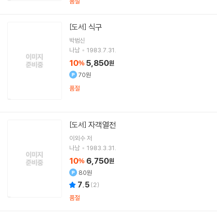
품절
식구
[도서]
박범신
나남
1983.7.31.
10
5,850
%
원
70원
품절
자객열전
[도서]
이외수
저
나남
1983.3.31.
10
6,750
%
원
80원
7.5
(
2
)
품절