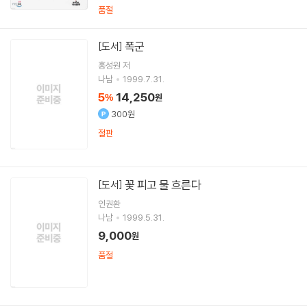
품절
폭군
[도서]
홍성원
저
나남
1999.7.31.
5
14,250
%
원
300원
절판
꽃 피고 물 흐른다
[도서]
인권환
나남
1999.5.31.
9,000
원
품절