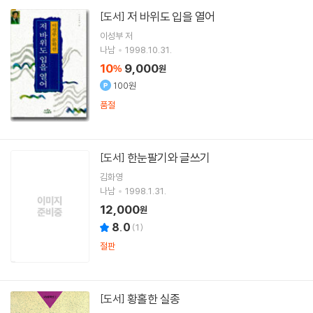
저 바위도 입을 열어
[도서]
이성부
저
나남
1998.10.31.
10
9,000
%
원
100원
품절
한눈팔기와 글쓰기
[도서]
김화영
나남
1998.1.31.
12,000
원
8.0
(
1
)
절판
황홀한 실종
[도서]