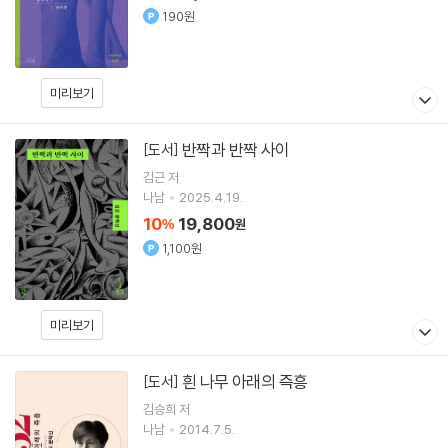
190원
미리보기
반짝과 반짝 사이
[도서]
김근
저
나남
2025.4.19.
10
19,800
%
원
1,100원
미리보기
흰 나무 아래의 즉흥
[도서]
김승희 저
나남
2014.7.5.