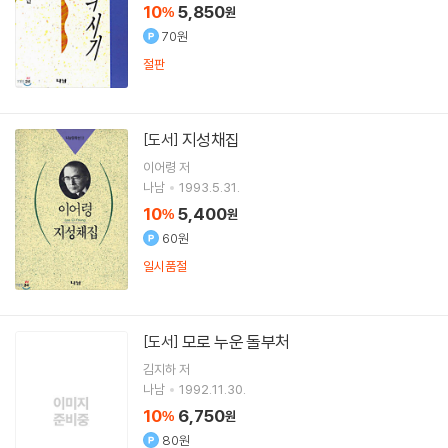
10
5,850
%
원
70원
절판
지성채집
[도서]
이어령
저
나남
1993.5.31.
10
5,400
%
원
60원
일시품절
모로 누운 돌부처
[도서]
김지하
저
나남
1992.11.30.
10
6,750
%
원
80원