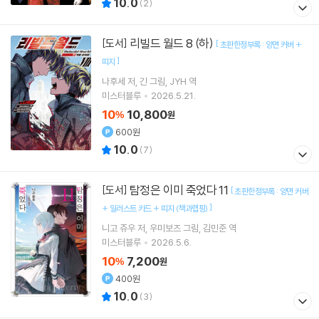
10.0
(
2
)
리빌드 월드 8 (하)
[도서]
[
초판한정부록 : 양면 커버 +
]
띠지
나후세
저
긴
그림
JYH
역
미스터블루
2026.5.21.
10
10,800
%
원
600원
10.0
(
7
)
탐정은 이미 죽었다 11
[도서]
[
초판한정부록 : 양면 커버
]
+ 일러스트 카드 + 띠지 (책과랩핑)
니고 쥬우
저
우미보즈
그림
김민준
역
미스터블루
2026.5.6.
10
7,200
%
원
400원
10.0
(
3
)