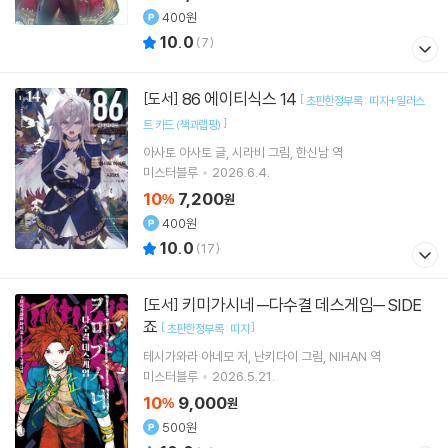
400원
10.0
(
7
)
86 에이티식스 14
[도서]
[
초판한정부록 : 띠지+일러스
]
트 카드 (책과랩핑)
아사토 아사토
글
시라비
그림
한신남
역
미스터블루
2026.6.4.
10
7,200
%
원
400원
10.0
(
17
)
키미가시네 ─다수결 데스게임─ SIDE
[도서]
죠
[
]
초판한정부록 : 띠지
테시가와라 아네모
저
난키다이
그림
NIHAN
역
미스터블루
2026.5.21.
10
9,000
%
원
500원