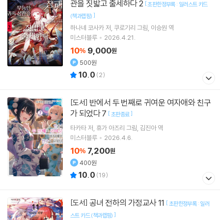
관을 짓밟고 출세하다 2
[
초판한정부록 : 일러스트 카드
]
(책과랩핑)
하나네 코사카
저
쿠로기리
그림
이승원
역
미스터블루
2026.4.21.
10
9,000
%
원
500원
10.0
(
2
)
반에서 두 번째로 귀여운 여자애와 친구
[도서]
가 되었다 7
[
]
초판종료
타카타
저
휴가 아즈리
그림
김진아
역
미스터블루
2026.4.6.
10
7,200
%
원
400원
10.0
(
19
)
공녀 전하의 가정교사 11
[도서]
[
초판한정부록 : 일러
]
스트 카드 (책과랩핑)