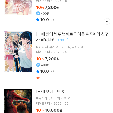
데이즈엔터
2026.2.5.
10
7,200
%
원
400원
10.0
(
9
)
반에서 두 번째로 귀여운 여자애와 친구
[도서]
가 되었다 6
[
]
초판종료
타카타
저
휴가 아즈리
그림
김진아
역
데이즈엔터
2026.2.5.
10
7,200
%
원
400원
10.0
(
9
)
품절
오버로드 3
[도서]
마루야마 쿠가네
저
김완
역
데이즈엔터
2026.1.22.
10
10,800
%
원