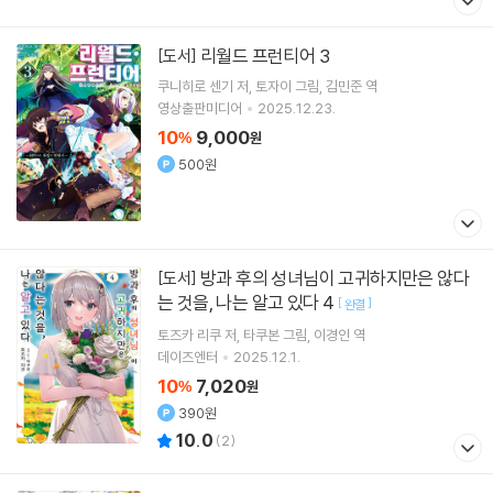
리월드 프런티어 3
[도서]
쿠니히로 센기
저
토자이
그림
김민준
역
영상출판미디어
2025.12.23.
10
9,000
%
원
500원
방과 후의 성녀님이 고귀하지만은 않다
[도서]
는 것을, 나는 알고 있다 4
[
]
완결
토즈카 리쿠
저
타쿠본
그림
이경인
역
데이즈엔터
2025.12.1.
10
7,020
%
원
390원
10.0
(
2
)