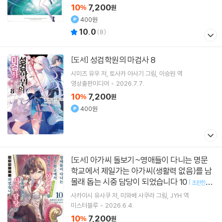
10
7,200
%
원
400원
10.0
(
8
)
성검학원의 마검사 8
[도서]
시미즈 유우
저
토사카 아사기
그림
이승원
역
영상출판미디어
2026.7.7.
10
7,200
%
원
400원
아가씨 돌보기~영애들이 다니는 명문
[도서]
학교에서 제일가는 아가씨(생활력 없음)를 남
몰래 돕는 시중 담당이 되었습니다 10
[
초판한정
]
부록 : 띠지+일러스트 카드 (책과랩핑)
사카이시 유사쿠
저
미와베 사쿠라
그림
JYH
역
미스터블루
2026.6.4.
10
7,200
%
원