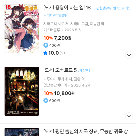
용왕이 하는 일! 18
[도서]
[
초판한정부록 : 일러스트 카드
]
+ 띠지 (책과랩핑)
시라토리 시로
저
시라비
그림
이승원
역
미스터블루
2026.5.6.
10
7,200
%
원
400원
10.0
(
2
)
오버로드 5
[도서]
[
]
개정판
마루야마 쿠가네
저
김완
역
영상출판미디어
2026.4.24.
10
10,800
%
원
600원
평민 출신의 제국 장교, 무능한 귀족 상
[도서]