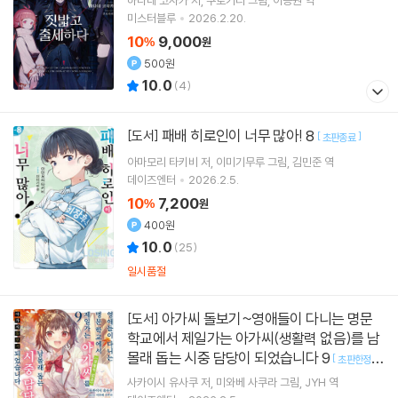
하나네 코사카
저
쿠로기리
그림
이승원
역
미스터블루
2026.2.20.
10
9,000
%
원
500원
10.0
(
4
)
패배 히로인이 너무 많아! 8
[도서]
[
]
초판종료
아마모리 타키비
저
이미기무루
그림
김민준
역
데이즈엔터
2026.2.5.
10
7,200
%
원
400원
10.0
(
25
)
일시품절
아가씨 돌보기~영애들이 다니는 명문
[도서]
학교에서 제일가는 아가씨(생활력 없음)를 남
몰래 돕는 시중 담당이 되었습니다 9
[
초판한정부
]
록 : 일러스트 카드 (책과랩핑)
사카이시 유사쿠
저
미와베 사쿠라
그림
JYH
역