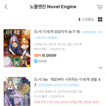
노블엔진 Novel Engine
신상품순
이세계 유유자적 농가 16
[도서]
[
초판한정부록 : 띠지
]
+ 양면 커버 (책과랩핑)
나이토 키노스케
저
야스모
그림
JYH
역
데이즈엔터
2026.8.25.
10
9,000
%
원
500원
Re : 제로부터 시작하는 이세계 생활 4
[도서]
3
[
]
초판한정부록 : 일러스트 카드 (책과랩핑)
나가츠키 탓페이
저
오츠카 신이치로
그림
미스터블루
2026.8.10.
[만화 주간 TOP 100] 산리오 유리컵 (택1, 포인트 차감)