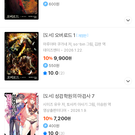
600원
오버로드 1
[도서]
[
]
개정판
마루야마 쿠가네
저
so-bin
그림
김완
역
데이즈엔터
2026.1.22.
10
9,900
%
원
550원
10.0
(
2
)
성검학원의 마검사 7
[도서]
시미즈 유우
저
토사카 아사기
그림
이승원
역
영상출판미디어
2026.1.9.
10
7,200
%
원
400원
10.0
(
3
)