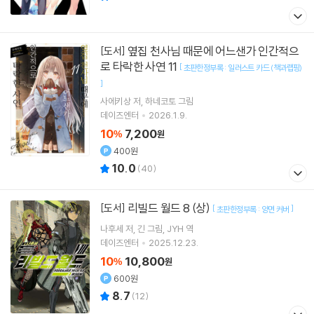
옆집 천사님 때문에 어느샌가 인간적으
[도서]
로 타락한 사연 11
[
초판한정부록 : 일러스트 카드 (책과랩핑)
]
사에키상
저
하네코토
그림
데이즈엔터
2026.1.9.
10
7,200
%
원
400원
10.0
(
40
)
리빌드 월드 8 (상)
[도서]
[
]
초판한정부록 : 양면 커버
나후세
저
긴
그림
JYH
역
데이즈엔터
2025.12.23.
10
10,800
%
원
600원
8.7
(
12
)