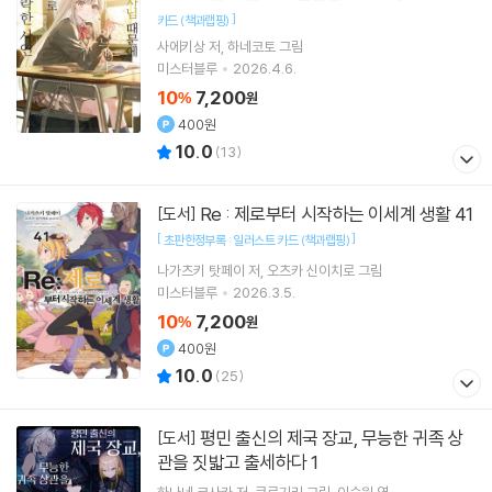
]
카드 (책과랩핑)
사에키상
저
하네코토
그림
미스터블루
2026.4.6.
10
7,200
%
원
400원
10.0
(
13
)
Re : 제로부터 시작하는 이세계 생활 41
[도서]
[
]
초판한정부록 : 일러스트 카드 (책과랩핑)
나가츠키 탓페이
저
오츠카 신이치로
그림
미스터블루
2026.3.5.
10
7,200
%
원
400원
10.0
(
25
)
평민 출신의 제국 장교, 무능한 귀족 상
[도서]
관을 짓밟고 출세하다 1