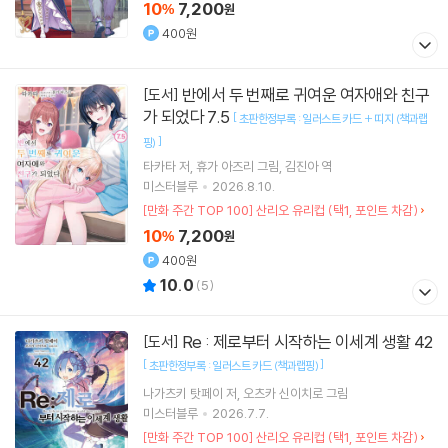
10
7,200
%
원
400원
반에서 두 번째로 귀여운 여자애와 친구
[도서]
가 되었다 7.5
[
초판한정부록 : 일러스트 카드 + 띠지 (책과랩
]
핑)
타카타
저
휴가 아즈리
그림
김진아
역
미스터블루
2026.8.10.
[만화 주간 TOP 100] 산리오 유리컵 (택1, 포인트 차감)
10
7,200
%
원
400원
10.0
(
5
)
Re : 제로부터 시작하는 이세계 생활 42
[도서]
[
]
초판한정부록 : 일러스트 카드 (책과랩핑)
나가츠키 탓페이
저
오츠카 신이치로
그림
미스터블루
2026.7.7.
[만화 주간 TOP 100] 산리오 유리컵 (택1, 포인트 차감)