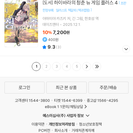
하이바라의 청춘 뉴 게임 플러스 4
[도서]
[
초판
]
한정부록 : 일러스트 책갈피 (책과랩핑)
아마미야 카즈키
저
긴
그림
한호성
역
데이즈엔터
2025.12.1.
10
7,200
%
원
400원
9.3
(
3
)
1
2
3
4
5
로그인
최근 본 상품
주문/배송
고객센터 1544-3800
티켓 1544-6399
중고샵 1566-4295
eBook 1:1문의/채팅상담
예스이십사(주) 사업자 정보
이용약관
개인정보처리방침
청소년보호정책
PC버전
회사소개
거래처관계자께