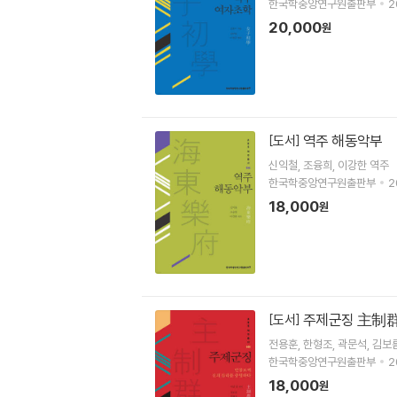
한국학중앙연구원출판부
2
20,000
원
역주 해동악부
[도서]
신익철
조융희
이강한
역주
한국학중앙연구원출판부
2
18,000
원
주제군징 主制
[도서]
전용훈
한형조
곽문석
김보
한국학중앙연구원출판부
2
18,000
원