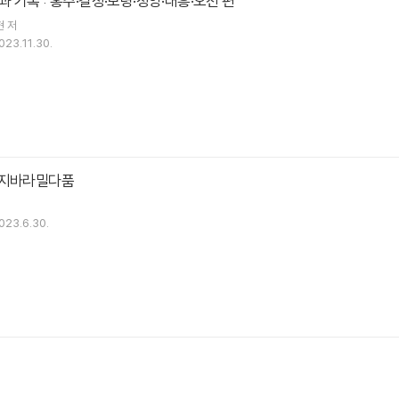
 기록 : 홍주·결성·보령·청양·대흥·오천 편
현
저
023.11.30.
 지바라밀다품
023.6.30.