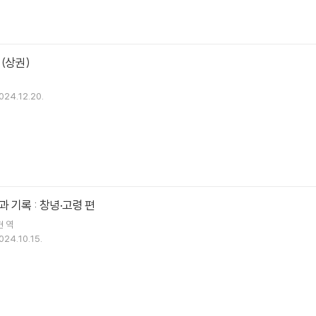
(상권)
024.12.20.
 기록 : 창녕·고령 편
현
역
024.10.15.