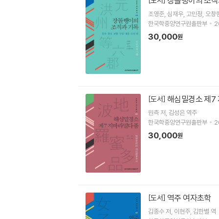
장돌뱅이의 조직과
[도서]
조영준
심재우
고민정
오창
한국학중앙연구원출판부
2
30,000
원
해심밀경소 제7
[도서]
원측
저
김성은
역주
한국학중앙연구원출판부
2
30,000
원
역주 여자초학
[도서]
김종수
저
이현주
김한별
역