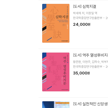
심학지결
[도서]
박세채
저
이창일
역
한국학중앙연구원출판부
2
24,000
원
역주 열성후비지
[도서]
황문환
이현주
김학수
박부
한국학중앙연구원출판부
2
35,000
원
실천적인 신앙생
[도서]