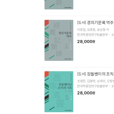
경의기문록 역주 
[도서]
이창일
성광동
송상형
저
한국학중앙연구원출판부
2
28,000
원
장돌뱅이의 조직과
[도서]
조영준
김봉좌
심재우
오창
한국학중앙연구원출판부
2
28,000
원