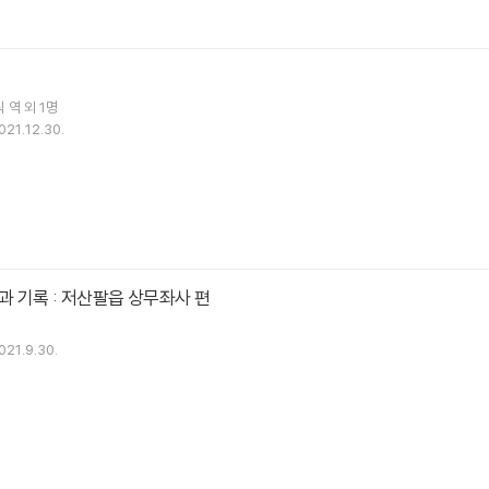
식
역 외 1명
021.12.30.
 기록 : 저산팔읍 상무좌사 편
021.9.30.