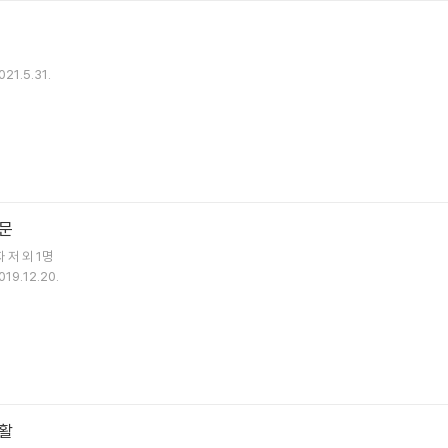
021.5.31.
문
자
저 외 1명
019.12.20.
활