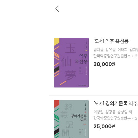
역주 옥선몽
[도서]
임치균
장유승
이태희
김지
한국학중앙연구원출판부
2
28,000
원
경의기문록 역주 
[도서]
이창일
성광동
송상형
저
한국학중앙연구원출판부
2
25,000
원