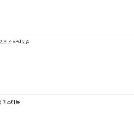
포즈 스타일도감
법 마스터북