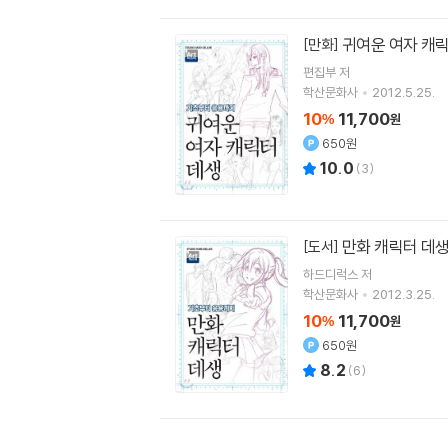
귀여운 여자 캐
[만화]
편집부 저
학산문화사
2012.5.25.
10
11,700
%
원
650원
10.0
(
3
)
만화 캐릭터 데
[도서]
하드디럭스 저
학산문화사
2012.3.25.
10
11,700
%
원
650원
8.2
(
6
)