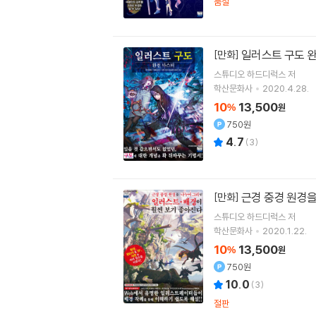
품절
일러스트 구도 
[만화]
스튜디오 하드디럭스
저
학산문화사
2020.4.28.
10
13,500
%
원
750원
4.7
(
3
)
근경 중경 원경을
[만화]
스튜디오 하드디럭스
저
학산문화사
2020.1.22.
10
13,500
%
원
750원
10.0
(
3
)
절판