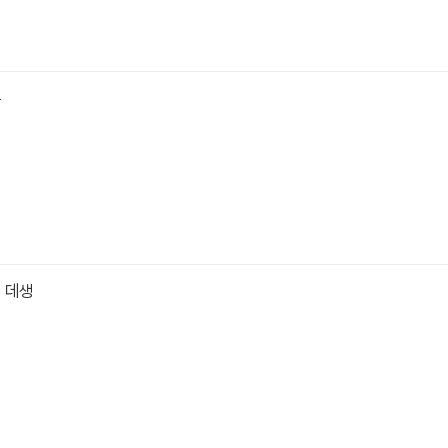
본
 데생