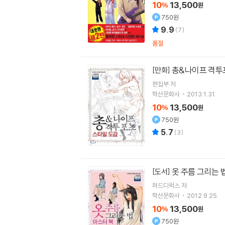
10
13,500
%
원
750원
9.9
(
7
)
품절
총&나이프 격투
[만화]
편집부 저
학산문화사
2013.1.31.
10
13,500
%
원
750원
5.7
(
3
)
옷 주름 그리는 
[도서]
하드디럭스 저
학산문화사
2012.9.25.
10
13,500
%
원
750원