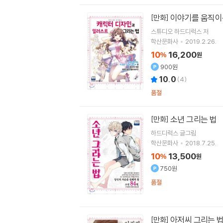
이야기를 움직이
[만화]
스튜디오 하드디럭스
저
학산문화사
2019.2.26.
10
16,200
%
원
900원
10.0
(
4
)
품절
소년 그리는 법
[만화]
하드디럭스 글그림
학산문화사
2018.7.25.
10
13,500
%
원
750원
품절
아저씨 그리는 
[만화]