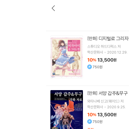
디지털로 그리자!
[만화]
스튜디오 하드디럭스
저
학산문화사
2020.12.29.
10
13,500
%
원
750원
서양 갑주&무구
[만화]
와타나베 신고(웨이드) 저
학산문화사
2020.9.25.
10
13,500
%
원
750원