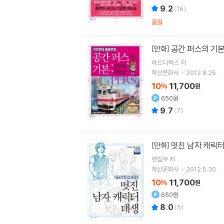
9.2
(
16
)
품절
공간 퍼스의 기
[만화]
하드디럭스 저
학산문화사
2012.8.25.
10
11,700
%
원
650원
9.7
(
7
)
멋진 남자 캐릭터
[만화]
편집부 저
학산문화사
2012.5.30.
10
11,700
%
원
650원
8.0
(
5
)