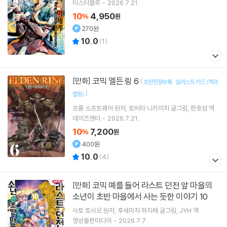
미스터블루
2026.7.21.
10
4,950
%
원
270원
10.0
(
1
)
코믹 엘든 링 6
[만화]
[
초판한정부록 : 일러스트 카드 (책과
]
랩핑)
프롬 소프트웨어
원저
토비타 니키이치
글그림
한호성
역
데이즈엔터
2026.7.21.
10
7,200
%
원
400원
10.0
(
4
)
코믹 예를 들어 라스트 던전 앞 마을의
[만화]
소년이 초반 마을에서 사는 듯한 이야기 10
사토 토시오
원저
후세마치 하지메
글그림
JYH
역
영상출판미디어
2026.7.7.