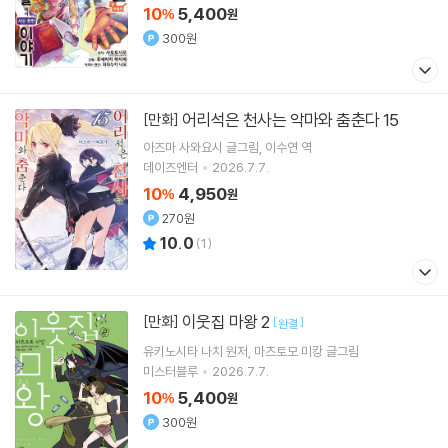
10
5,400
%
원
300원
어리석은 천사는 악마와 춤춘다 15
[만화]
아즈마 사와요시
글그림
이수연
역
데이즈엔터
2026.7.7.
10
4,950
%
원
270원
10.0
(
1
)
이웃집 마왕 2
[만화]
[
]
완결
유키노시타 나치
원저
마츠토모 미캉
글그림
미스터블루
2026.7.7.
10
5,400
%
원
300원