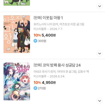
이웃집 마왕 1
[만화]
유키노시타 나치
원저
마츠토모 미캉
글그림
미스터블루
2026.7.7.
10
5,400
%
원
300원
코믹 방패 용사 성공담 24
[만화]
아네코 유사기
원저
아이야 큐
글그림
김동수
역
미스터블루
2026.6.24.
10
4,950
%
원
270원