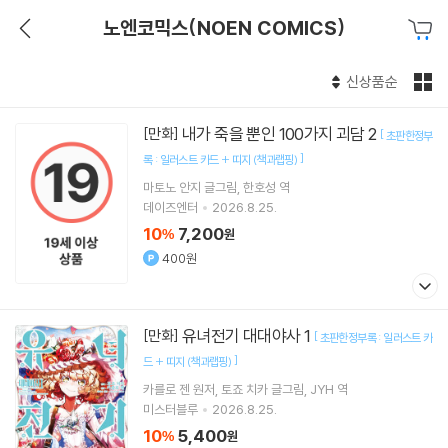
노엔코믹스(NOEN COMICS)
신상품순
내가 죽을 뿐인 100가지 괴담 2
[만화]
[
초판한정부
]
록 : 일러스트 카드 + 띠지 (책과랩핑)
마토노 안지
글그림
한호성
역
데이즈엔터
2026.8.25.
10
7,200
%
원
400원
유녀전기 대대야사 1
[만화]
[
초판한정부록 : 일러스트 카
]
드 + 띠지 (책과랩핑)
카를로 젠
원저
토죠 치카
글그림
JYH
역
미스터블루
2026.8.25.
10
5,400
%
원