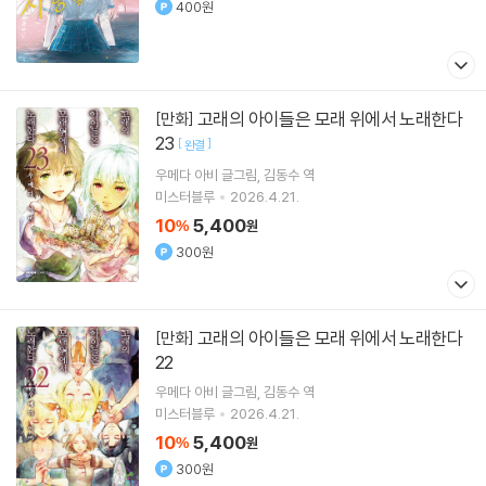
400원
고래의 아이들은 모래 위에서 노래한다
[만화]
23
[
]
완결
우메다 아비
글그림
김동수
역
미스터블루
2026.4.21.
10
5,400
%
원
300원
고래의 아이들은 모래 위에서 노래한다
[만화]
22
우메다 아비
글그림
김동수
역
미스터블루
2026.4.21.
10
5,400
%
원
300원