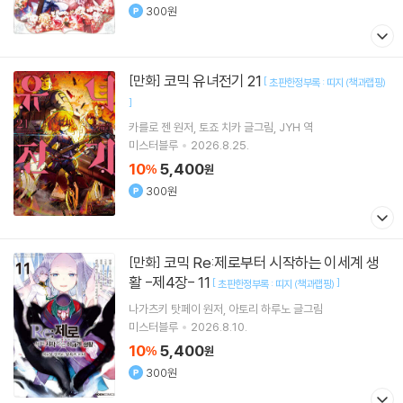
300원
코믹 유녀전기 21
[만화]
[
초판한정부록 : 띠지 (책과랩핑)
]
카를로 젠
원저
토죠 치카
글그림
JYH
역
미스터블루
2026.8.25.
10
5,400
%
원
300원
코믹 Re:제로부터 시작하는 이세계 생
[만화]
활 -제4장- 11
[
]
초판한정부록 : 띠지 (책과랩핑)
나가츠키 탓페이
원저
아토리 하루노
글그림
미스터블루
2026.8.10.
10
5,400
%
원
300원