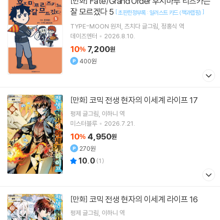
Fate/Grand Order 후지마루 리츠카는
[만화]
잘 모르겠다 5
[
]
초판한정부록 : 일러스트 카드 (책과랩핑)
TYPE-MOON
원저
츠치다
글그림
정홍식
역
데이즈엔터
2026.8.10.
10
7,200
%
원
400원
코믹 전생 현자의 이세계 라이프 17
[만화]
펑제
글그림
이하니
역
미스터블루
2026.7.21.
10
4,950
%
원
270원
10.0
(
1
)
코믹 전생 현자의 이세계 라이프 16
[만화]
펑제
글그림
이하니
역