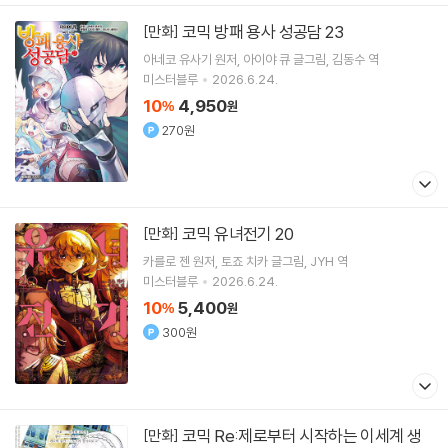
코믹 방패 용사 성공담 23
[만화]
아네코 유사기
원저
아이야 큐
글그림
김동수
역
미스터블루
2026.6.24.
10
4,950
%
원
270원
코믹 유녀전기 20
[만화]
카를로 젠
원저
토죠 치카
글그림
JYH
역
미스터블루
2026.6.24.
10
5,400
%
원
300원
코믹 Re:제로부터 시작하는 이세계 생
[만화]