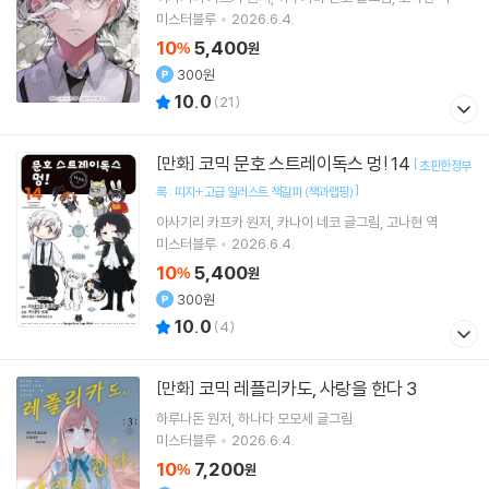
미스터블루
2026.6.4.
10
5,400
%
원
300원
10.0
(
21
)
코믹 문호 스트레이독스 멍! 14
[만화]
[
초판한정부
]
록 : 띠지+고급 일러스트 책갈피 (책과랩핑)
아사기리 카프카
원저
카나이 네코
글그림
고나현
역
미스터블루
2026.6.4.
10
5,400
%
원
300원
10.0
(
4
)
코믹 레플리카도, 사랑을 한다 3
[만화]
하루나돈
원저
하나다 모모세
글그림
미스터블루
2026.6.4.
10
7,200
%
원