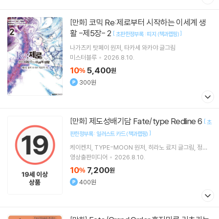
코믹 Re:제로부터 시작하는 이세계 생
[만화]
활 -제5장- 2
[
]
초판한정부록 : 띠지 (책과랩핑)
나가츠키 탓페이
원저
타카세 와카야
글그림
미스터블루
2026.8.10.
10
5,400
%
원
300원
제도성배기담 Fate/type Redline 6
[만화]
[
초
]
판한정부록 : 일러스트 카드 (책과랩핑)
케이켄치
TYPE-MOON
원저
히라노 료지
글그림
정홍
식
역
영상출판미디어
2026.8.10.
10
7,200
%
원
400원