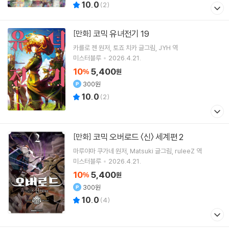
10.0
(
2
)
코믹 유녀전기 19
[만화]
카를로 젠
원저
토죠 치카
글그림
JYH
역
미스터블루
2026.4.21.
10
5,400
%
원
300원
10.0
(
2
)
코믹 오버로드 〈신〉 세계편 2
[만화]
마루야마 쿠가네
원저
Matsuki
글그림
ruleeZ
역
미스터블루
2026.4.21.
10
5,400
%
원
300원
10.0
(
4
)