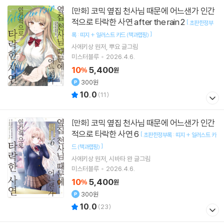
코믹 옆집 천사님 때문에 어느샌가 인간
[만화]
적으로 타락한 사연 after the rain 2
[
초판한정부
]
록 : 띠지 + 일러스트 카드 (책과랩핑)
사에키상
원저
뿌요
글그림
미스터블루
2026.4.6.
10
5,400
%
원
300원
10.0
(
11
)
코믹 옆집 천사님 때문에 어느샌가 인간
[만화]
적으로 타락한 사연 6
[
초판한정부록 : 띠지 + 일러스트 카
]
드 (책과랩핑)
사에키상
원저
시바타 완
글그림
미스터블루
2026.4.6.
10
5,400
%
원
300원
10.0
(
23
)