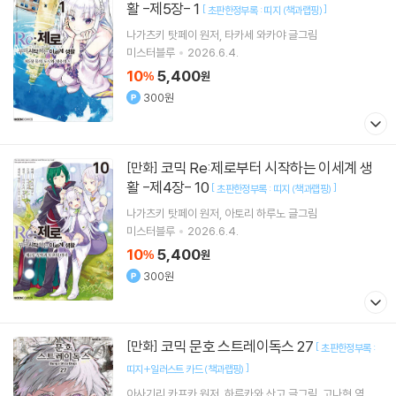
활 -제5장- 1
[
]
초판한정부록 : 띠지 (책과랩핑)
나가츠키 탓페이
원저
타카세 와카야
글그림
미스터블루
2026.6.4.
10
5,400
%
원
300원
코믹 Re:제로부터 시작하는 이세계 생
[만화]
활 -제4장- 10
[
]
초판한정부록 : 띠지 (책과랩핑)
나가츠키 탓페이
원저
아토리 하루노
글그림
미스터블루
2026.6.4.
10
5,400
%
원
300원
코믹 문호 스트레이독스 27
[만화]
[
초판한정부록 :
]
띠지+일러스트 카드 (책과랩핑)
아사기리 카프카
원저
하루카와 산고
글그림
고나현
역