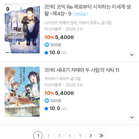
코믹 Re:제로부터 시작하는 이세계 생
[만화]
활 -제4장- 9
[
]
초판종료
나가츠키 탓페이
원저
아토리 하루노
글그림
미스터블루
2026.3.5.
10
5,400
%
원
300원
10.0
(
4
)
새내기 자매와 두 사람의 식탁 11
[만화]
히이라기 유타카
글그림
미스터블루
2026.3.5.
10
5,400
%
원
300원
10.0
(
4
)
1
2
3
4
5