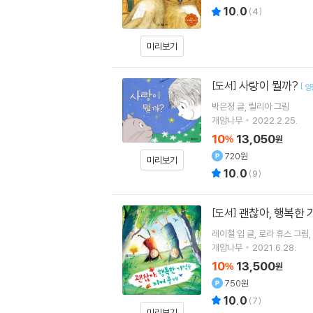
10.0
(
4
)
미리보기
사랑이 뭘까?
[도서]
[
양
박은정
글
릴리아
그림
개암나무
2022.2.25.
10
13,050
%
원
720원
미리보기
10.0
(
9
)
괜찮아, 행복한 
[도서]
레이철 입
글
로라 휴스
그림
개암나무
2021.6.28.
10
13,500
%
원
750원
10.0
(
7
)
미리보기