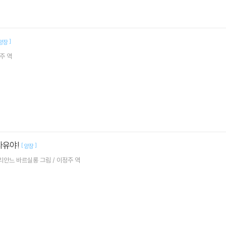
]
양장
주 역
자유야!
[
]
양장
리안느 바르실롱 그림 / 이정주 역