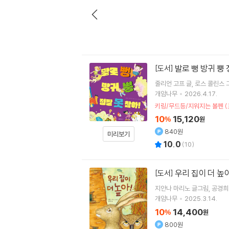
발로 뻥 방귀 뿡 
[도서]
줄리언 고프
글
로스 콜린스
개암나무
2026.4.17.
키링/무드등/지워지는 볼펜 (
10
15,120
%
원
840원
미리보기
10.0
(
10
)
우리 집이 더 높
[도서]
지안나 마리노
글그림
공경희
개암나무
2025.3.14.
10
14,400
%
원
800원