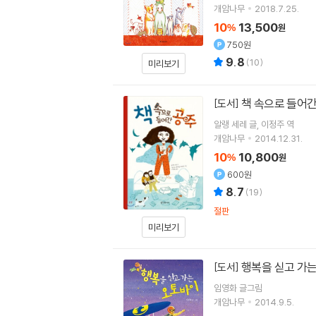
개암나무
2018.7.25.
10
13,500
%
원
750원
9.8
(
10
)
미리보기
책 속으로 들어
[도서]
알랭 세레
글
이정주
역
개암나무
2014.12.31.
10
10,800
%
원
600원
8.7
(
19
)
절판
미리보기
행복을 싣고 가
[도서]
임영화 글그림
개암나무
2014.9.5.