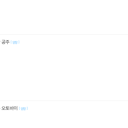
간 공주
[
]
양장
는 오토바이
[
]
양장