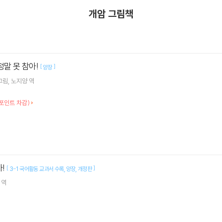
개암 그림책
정말 못 참아!
[
]
양장
그림
노지양
역
포인트 차감)
아!
[
]
3-1 국어활동 교과서 수록
양장
개정판
역