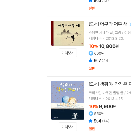
9.5
(
12
)
절판
어부와 어부 새
[도서]
[
스테판 세네가 글, 그림 / 이정
개암나무
2013.8.20.
10
10,800
%
원
미리보기
600원
9.7
(
24
)
절판
생쥐야, 착각은 
[도서]
크리스틴 나우만 빌맹 글 / 마
개암나무
2013.4.15.
10
9,900
%
원
550원
9.4
(
14
)
미리보기
절판