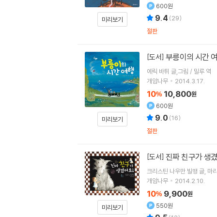
600원
9.4
(
29
)
미리보기
절판
부릉이의 시간 
[도서]
에릭 바튀 글,그림 / 밀루 역
개암나무
2014.3.17.
10
10,800
%
원
600원
9.0
(
16
)
미리보기
절판
진짜 친구가 생
[도서]
크리스틴 나우만 빌맹
글
마
개암나무
2014.2.10.
10
9,900
%
원
550원
미리보기