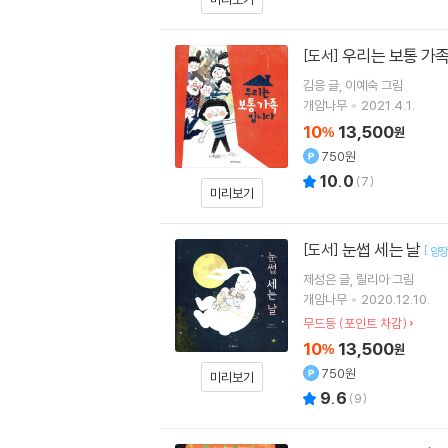
우리는 보통 가
[도서]
김응
글
이예숙
그림
개암나무
2021.4.1.
10
13,500
%
원
750원
10.0
(
7
)
미리보기
눈썹 세는 날
[도서]
[
양
제성은
글
릴리아
그림
개암나무
2020.12.10.
무드등 (포인트 차감)
10
13,500
%
원
750원
미리보기
9.6
(
9
)