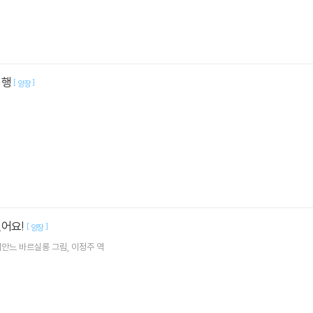
여행
[
]
양장
겼어요!
[
]
양장
리안느 바르실롱
그림
이정주
역