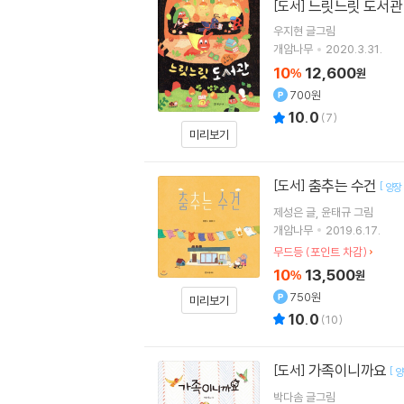
느릿느릿 도서관
[도서]
우지현
글그림
개암나무
2020.3.31.
10
12,600
%
원
700원
10.0
(
7
)
미리보기
춤추는 수건
[도서]
[
양장
제성은
글
윤태규
그림
개암나무
2019.6.17.
무드등 (포인트 차감)
10
13,500
%
원
750원
미리보기
10.0
(
10
)
가족이니까요
[도서]
[
양
박다솜
글그림