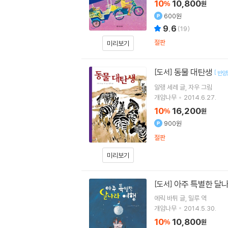
10
10,800
%
원
600원
9.6
(
19
)
절판
미리보기
동물 대탄생
[도서]
[
반양
알랭 세레
글
자우
그림
개암나무
2014.6.27.
10
16,200
%
원
900원
절판
미리보기
아주 특별한 달
[도서]
에릭 바튀
글
밀루
역
개암나무
2014.5.30.
10
10,800
%
원