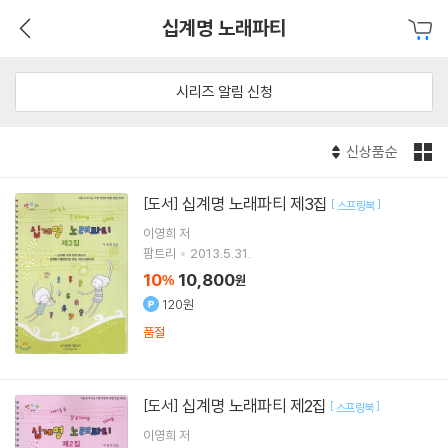
십계명 노래파티
시리즈 알림 신청
신상품순
십계명 노래파티 제3집
[도서]
[
]
스프링북
이영희 저
팜트리
2013.5.31.
10
10,800
%
원
120원
품절
십계명 노래파티 제2집
[도서]
[
]
스프링북
이영희 저