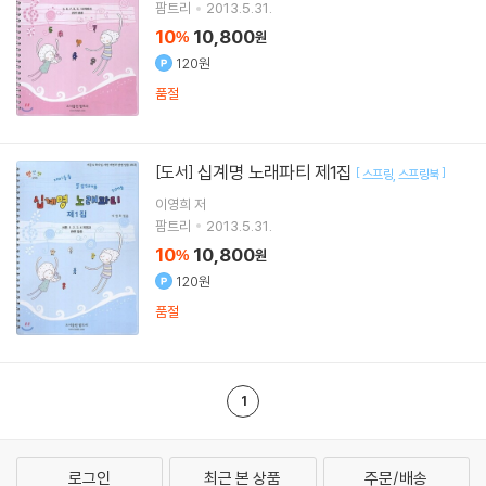
팜트리
2013.5.31.
10
10,800
%
원
120원
품절
십계명 노래파티 제1집
[도서]
[
]
스프링
스프링북
이영희 저
팜트리
2013.5.31.
10
10,800
%
원
120원
품절
1
로그인
최근 본 상품
주문/배송