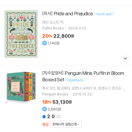
Pride and Prejudice
[외서]
[
]
Hardcover
제인 오스틴
저
Puffin Books
2024.2.13.
20
22,800
%
원
1,140원
Penguin Minis Puffin in Bloom
[직수입양서]
Boxed Set
[
]
Paperback
루시 모드 몽고메리
요한나 슈피리
저
프랜시스 호지슨 버
넷
원저
Penguin Books
2019.10.22.
18
53,130
%
원
2,660원
2.0
(
2
)
품절
판매시작 알림신청