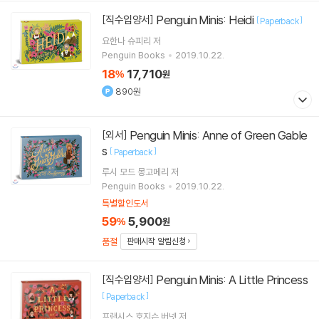
Penguin Minis: Heidi
[직수입양서]
[
]
Paperback
요한나 슈피리
저
Penguin Books
2019.10.22.
18
17,710
%
원
890원
Penguin Minis: Anne of Green Gable
[외서]
s
[
]
Paperback
루시 모드 몽고메리
저
Penguin Books
2019.10.22.
특별할인도서
59
5,900
%
원
품절
판매시작 알림신청
Penguin Minis: A Little Princess
[직수입양서]
[
]
Paperback
프랜시스 호지슨 버넷
저