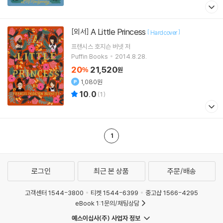
A Little Princess
[외서]
[
]
Hardcover
프랜시스 호지슨 버넷
저
Puffin Books
2014.8.28.
20
21,520
%
원
1,080원
10.0
(
1
)
1
로그인
최근 본 상품
주문/배송
고객센터 1544-3800
티켓 1544-6399
중고샵 1566-4295
eBook 1:1문의/채팅상담
예스이십사(주) 사업자 정보