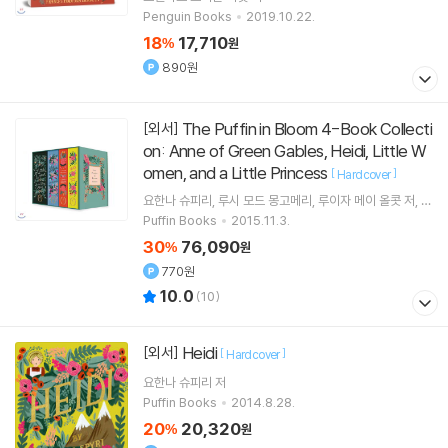
Penguin Books
2019.10.22.
18
17,710
%
원
890원
The Puffin in Bloom 4-Book Collecti
[외서]
on: Anne of Green Gables, Heidi, Little W
omen, and a Little Princess
[
]
Hardcover
요한나 슈피리
루시 모드 몽고메리
루이자 메이 올콧
저
프
랜시스 호지슨 버넷
원저
Puffin Books
2015.11.3.
30
76,090
%
원
770원
10.0
(
10
)
Heidi
[외서]
[
]
Hardcover
요한나 슈피리
저
Puffin Books
2014.8.28.
20
20,320
%
원