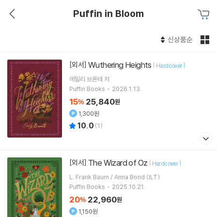
Puffin in Bloom
신상품순
Wuthering Heights
[외서]
[
]
Hardcover
에밀리 브론테
저
Puffin Books
2026.1.13.
15
25,840
%
원
1,300원
10.0
(
1
)
The Wizard of Oz
[외서]
[
]
Hardcover
L. Frank Baum / Anna Bond (ILT)
Puffin Books
2025.10.21.
20
22,960
%
원
1,150원