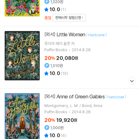
1,020원
10.0
(
1
)
품절
판매시작 알림신청
Little Women
[외서]
[
]
Hardcover
루이자 메이 올콧
저
Puffin Books
2014.8.28.
20
20,080
%
원
1,010원
10.0
(
10
)
Anne of Green Gables
[외서]
[
]
Hardcover
Montgomery, L. M. / Bond, Anna
Puffin Books
2014.8.28.
20
19,920
%
원
1,000원
10.0
(
6
)