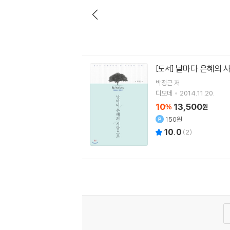
날마다 은혜의 
[도서]
박정근
저
디모데
2014.11.20.
10
13,500
%
원
150원
10.0
(
2
)