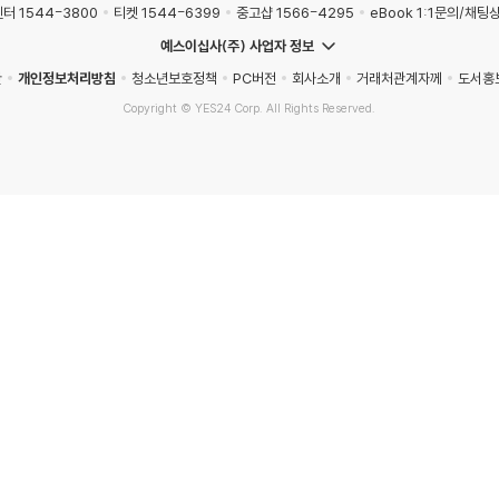
터 1544-3800
티켓 1544-6399
중고샵 1566-4295
eBook 1:1문의/채팅
예스이십사(주) 사업자 정보
관
개인정보처리방침
청소년보호정책
PC버전
회사소개
거래처관계자께
도서홍
Copyright © YES24 Corp. All Rights Reserved.