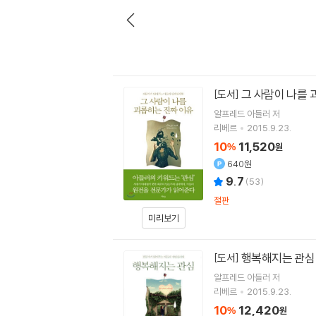
그 사람이 나를 
[도서]
알프레드 아들러
저
리베르
2015.9.23.
10
11,520
%
원
640원
9.7
(
53
)
절판
미리보기
행복해지는 관심
[도서]
알프레드 아들러
저
리베르
2015.9.23.
10
12,420
%
원