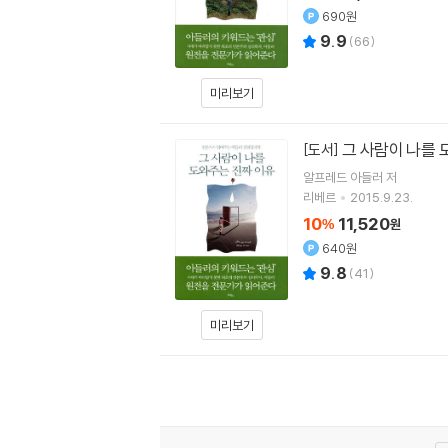
690원
9.9
(
66
)
미리보기
그 사람이 나를 
[도서]
알프레드 아들러
저
리베르
2015.9.23.
10
11,520
%
원
640원
9.8
(
41
)
미리보기