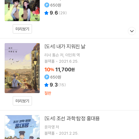
650원
9.6
(
29
)
미리보기
내가 지워진 날
[도서]
리사 톰슨
저
이민희
역
블랙홀
2021.6.25.
10
11,700
%
원
650원
9.3
(
15
)
절판
미리보기
조선 과학 탐정 홍대용
[도서]
윤자영
저
블랙홀
2021.2.25.