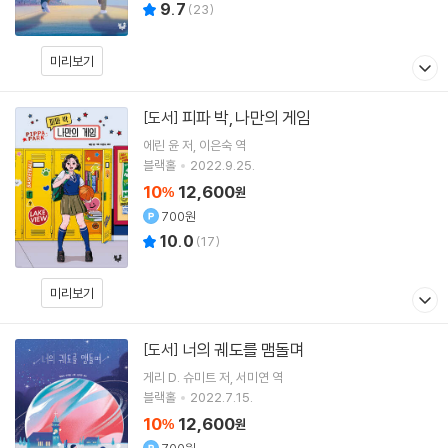
9.7
(
23
)
미리보기
피파 박, 나만의 게임
[도서]
에린 윤
저
이은숙
역
블랙홀
2022.9.25.
10
12,600
%
원
700원
10.0
(
17
)
미리보기
너의 궤도를 맴돌며
[도서]
게리 D. 슈미트
저
서미연
역
블랙홀
2022.7.15.
10
12,600
%
원