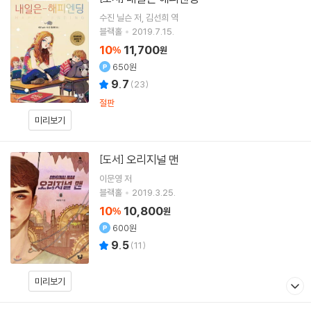
수진 닐슨
저
김선희
역
블랙홀
2019.7.15.
10
11,700
%
원
650원
9.7
(
23
)
절판
미리보기
오리지널 맨
[도서]
이문영
저
블랙홀
2019.3.25.
10
10,800
%
원
600원
9.5
(
11
)
미리보기