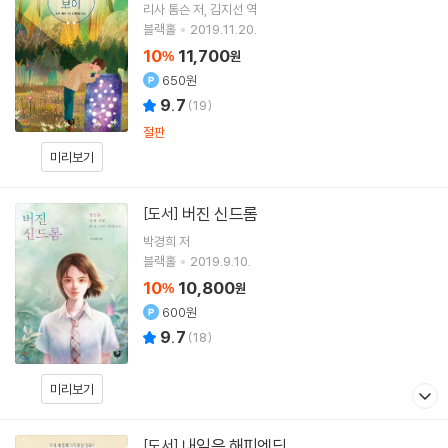
리사 톰슨
저
김지선
역
블랙홀
2019.11.20.
10
11,700
%
원
650원
9.7
(
19
)
절판
미리보기
버진 신드롬
[도서]
박경희
저
블랙홀
2019.9.10.
10
10,800
%
원
600원
9.7
(
18
)
미리보기
내일은 해피엔딩
[도서]