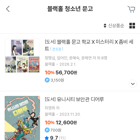
블랙홀 청소년 문고
신상품순
블랙홀 문고 학교 X 미스터리 X 좀비 세
[도서]
트
[
]
전 5권
정명섭
임어진
윤혜숙
윤해연
저 외 8명
블랙홀
2026.2.1.
10
56,700
%
원
3,150원
유니시티 보안관 디어루
[도서]
최영희
저
블랙홀
2023.11.20.
10
12,600
%
원
700원
9.7
(
11
)