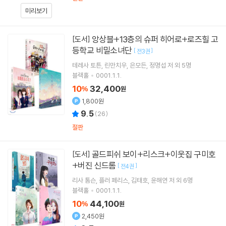
미리보기
앙상블+13층의 슈퍼 히어로+로즈힐 고
[도서]
등학교 비밀소녀단
[
]
전3권
테레사 토튼
린만치우
은모든
정명섭
저 외 5명
블랙홀
0001.1.1.
10
32,400
%
원
1,800원
9.5
(
26
)
절판
골드피쉬 보이+리스크+이웃집 구미호
[도서]
+버진 신드롬
[
]
전4권
리사 톰슨
플러 페리스
김태호
윤해연
저 외 6명
블랙홀
0001.1.1.
10
44,100
%
원
2,450원