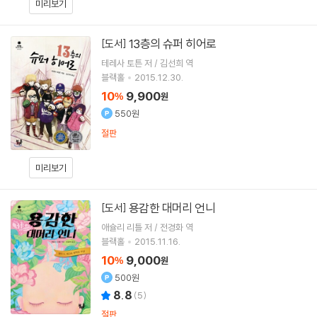
미리보기
13층의 슈퍼 히어로
[도서]
테레사 토튼 저 / 김선희 역
블랙홀
2015.12.30.
10
9,900
%
원
550원
절판
미리보기
용감한 대머리 언니
[도서]
애슐리 리틀 저 / 전경화 역
블랙홀
2015.11.16.
10
9,000
%
원
500원
8.8
(
5
)
절판