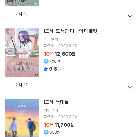
미리보기
도서관 마녀의 태블릿
[도서]
차무진
저
블랙홀
2023.8.25.
10
12,600
%
원
700원
9.8
(
26
)
미리보기
늑대들
[도서]
이영은
저
블랙홀
2023.2.20.
10
11,700
%
원
650원