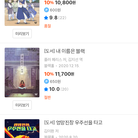
10
10,800
%
원
600원
9.8
(
22
)
품절
미리보기
내 이름은 블랙
[도서]
플러 페리스
저
김지선
역
블랙홀
2020.12.15.
10
11,700
%
원
650원
10.0
(
20
)
절판
미리보기
엉망진창 우주선을 타고
[도서]
김이환
저
블랙홀
2020.8.20.