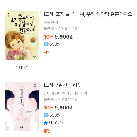
조지 클루니 씨, 우리 엄마랑 결혼해줘요
[도서]
조윤진
역
블랙홀
2016.11.15.
10
9,900
%
원
550원
절판
미리보기
7일간의 리셋
[도서]
실비아 맥니콜 저 / 김인경 역
블랙홀
2016.11.15.
10
9,900
%
원
550원
9.7
(
3
)
품절