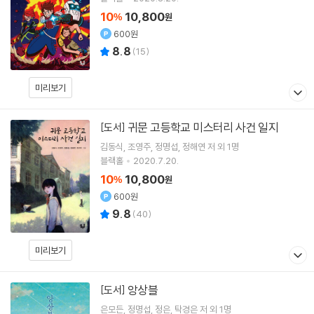
10
10,800
%
원
600원
8.8
(
15
)
미리보기
귀문 고등학교 미스터리 사건 일지
[도서]
김동식
조영주
정명섭
정해연
저 외 1명
블랙홀
2020.7.20.
10
10,800
%
원
600원
9.8
(
40
)
미리보기
앙상블
[도서]
은모든
정명섭
정은
탁경은
저 외 1명