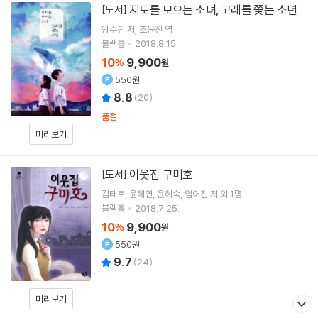
지도를 모으는 소녀, 고래를 쫓는 소년
[도서]
왕수펀
저
조윤진
역
블랙홀
2018.8.15.
10
9,900
%
원
550원
8.8
(
20
)
품절
미리보기
이웃집 구미호
[도서]
김태호
윤해연
윤혜숙
임어진
저 외 1명
블랙홀
2018.7.25.
10
9,900
%
원
550원
9.7
(
24
)
미리보기