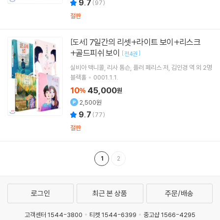
9.7
(
97
)
절판
7일간의 리셋+라이트 보이+리스크
[도서]
+골드피쉬 보이
[
]
전4권
실비아 맥니콜
리사 톰슨
플러 페리스
저
김인경
역 외 2명
블랙홀
0001.1.1.
10
45,000
%
원
2,500원
9.7
(
77
)
절판
1
2
로그인
최근 본 상품
주문/배송
고객센터 1544-3800
티켓 1544-6399
중고샵 1566-4295