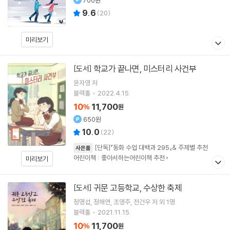
700원
9.6
(
20
)
미리보기
학교가 끝나면, 미스터리 사건부
[도서]
윤자영
저
블랙홀
2022.4.15.
10
11,700
%
원
650원
10.0
(
22
)
[단독]『동화 수업 대백과 295』& 주제별 추천
사은품
어린이책 : 좋아서하는어린이책 추천
미리보기
귀문 고등학교, 수상한 축제
[도서]
정명섭
정해연
조영주
전건우
저 외 1명
블랙홀
2021.11.15.
10
11,700
%
원