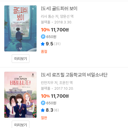
골드피쉬 보이
[도서]
리사 톰슨
저
양윤선
역
블랙홀
2018.3.30.
10
11,700
%
원
650원
9.5
(
31
)
품절
미리보기
로즈힐 고등학교의 비밀소녀단
[도서]
린만치우
저
조윤진
역
블랙홀
2017.10.20.
10
11,700
%
원
650원
8.3
(
6
)
절판
미리보기