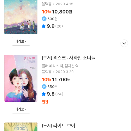
블랙홀
2020.4.15.
10
10,800
%
원
600원
9.9
(
20
)
미리보기
리스크 : 사라진 소녀들
[도서]
플러 페리스
저
김지선
역
블랙홀
2020.3.20.
10
11,700
%
원
650원
9.8
(
24
)
절판
미리보기
라이트 보이
[도서]