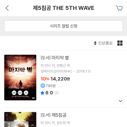
제5침공 THE 5TH WAVE
시리즈 알림 신청
신상품순
마지막 별
[도서]
릭 얀시
저
전행선
역
알에이치코리아(RHK)
2018.1.5.
10
14,220
%
원
790원
6.0
(
2
)
제5침공
[도서]
릭 얀시
저
권도희
역