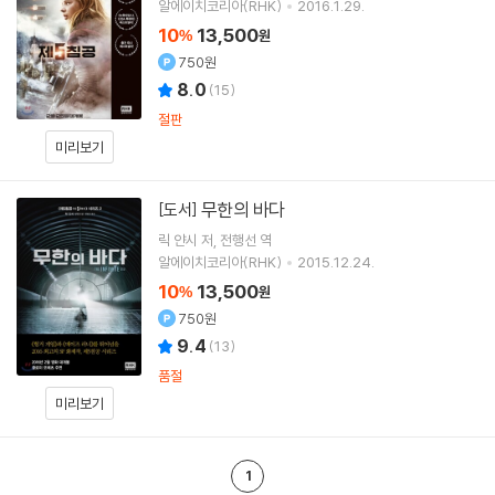
알에이치코리아(RHK)
2016.1.29.
10
13,500
%
원
750원
8.0
(
15
)
절판
미리보기
무한의 바다
[도서]
릭 얀시
저
전행선
역
알에이치코리아(RHK)
2015.12.24.
10
13,500
%
원
750원
9.4
(
13
)
품절
미리보기
1