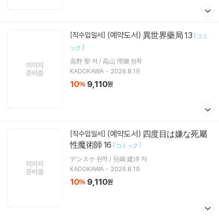
(예약도서) 異世界藥局 13
[직수입일서]
[
コミ
]
ック
高野 聖 저 / 高山 理圖 원작
KADOKAWA
2026.8.19.
10
9,110
%
원
(예약도서) 四度目は嫌な死屬
[직수입일서]
性魔術師 16
[
]
コミック
デンスケ 원작 / 兒嶋 建洋 저
KADOKAWA
2026.8.19.
10
9,110
%
원