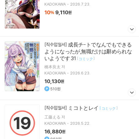
KADOKAWA
2026.7.23.
10
9,110
%
원
成長チ-トでなんでもできる
[직수입일서]
ようになったが,無職だけは辭められな
いようです 31
[
]
コミック
橋本良太 저
KADOKAWA
2026.6.23.
10,130
원
510원
ミコトとレイ
[직수입일서]
[
]
コミック
工藤える 저
KADOKAWA
2026.5.22.
16,880
원