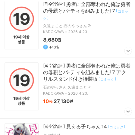
勇者に全部奪われた俺は勇者
[직수입일서]
の母親とパ-ティを組みました! 7
[
コミッ
]
ク
久遠まこと,石のやっさん 저
KADOKAWA
2026.4.23.
8,680
원
440원
勇者に全部奪われた俺は勇者
[직수입일서]
の母親とパ-ティを組みました! 7 アク
リルスタンド付き特裝版
[
]
コミック
石のやっさん,久遠まこと 저
KADOKAWA
2026.4.23.
10
27,130
%
원
見える子ちゃん 14
[직수입일서]
[
]
コミック