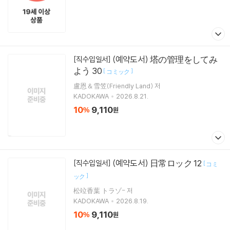
(예약도서) 塔の管理をしてみ
[직수입일서]
よう 30
[
]
コミック
盧恩＆雪笠(Friendly Land) 저
KADOKAWA
2026.8.21.
10
9,110
%
원
(예약도서) 日常ロック 12
[직수입일서]
[
コミ
]
ック
松竝香葉 トラゾ- 저
KADOKAWA
2026.8.19.
10
9,110
%
원