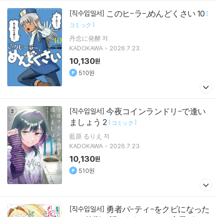
このヒ-ラ-,めんどくさい 10
[직수입일서]
[
]
コミック
丹念に発酵 저
KADOKAWA
2026.7.23.
10,130
원
510원
今夜コインランドリ-で逢い
[직수입일서]
ましょう 2
[
]
コミック
藍原 るりえ 저
KADOKAWA
2026.7.23.
10,130
원
510원
勇者パ-ティ-をクビになった
[직수입일서]