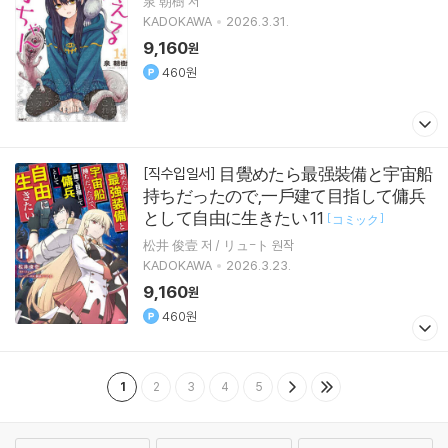
泉 朝樹 저
KADOKAWA
2026.3.31.
9,160
원
460원
目覺めたら最强裝備と宇宙船
[직수입일서]
持ちだったので,一戶建て目指して傭兵
として自由に生きたい 11
[
]
コミック
松井 俊壹 저 / リュ-ト 원작
KADOKAWA
2026.3.23.
9,160
원
460원
1
2
3
4
5