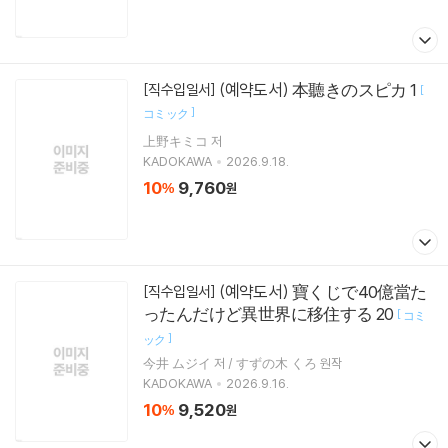
(예약도서) 本聽きのスピカ 1
[직수입일서]
[
]
コミック
上野キミコ 저
KADOKAWA
2026.9.18.
10
9,760
%
원
(예약도서) 寶くじで40億當た
[직수입일서]
ったんだけど異世界に移住する 20
[
コミ
]
ック
今井 ムジイ 저 / すずの木 くろ 원작
KADOKAWA
2026.9.16.
10
9,520
%
원