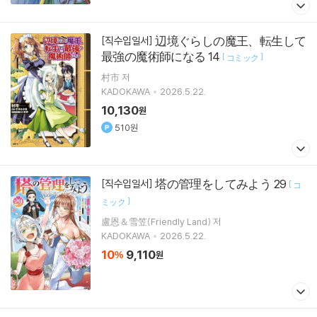
辺境ぐらしの魔王、転生して
[직수입일서]
最強の魔術師になる 14
[
]
コミック
村市 저
KADOKAWA
2026.5.22.
10,130
원
510원
塔の管理をしてみよう 29
[직수입일서]
[
コ
]
ミック
盧恩＆雪笠(Friendly Land) 저
KADOKAWA
2026.5.22.
10
9,110
%
원