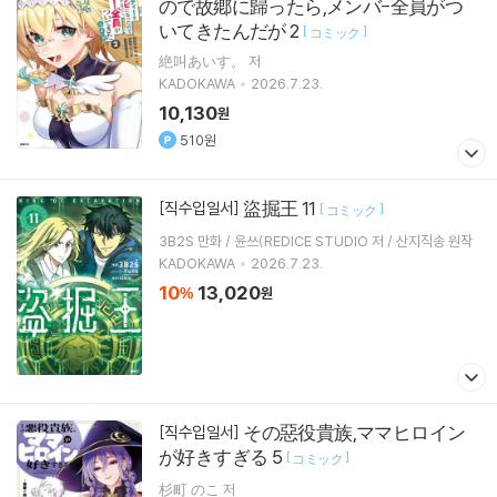
ので故鄕に歸ったら,メンバ-全員がつ
いてきたんだが 2
[
]
コミック
絶叫あいす。 저
KADOKAWA
2026.7.23.
10,130
원
510원
盜掘王 11
[직수입일서]
[
]
コミック
3B2S 만화 / 윤쓰(REDICE STUDIO 저 / 산지직송 원작
KADOKAWA
2026.7.23.
10
13,020
%
원
その惡役貴族,ママヒロイン
[직수입일서]
が好きすぎる 5
[
]
コミック
杉町 のこ 저