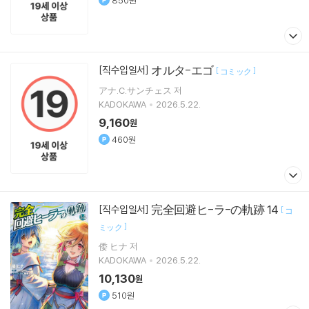
850원
オルタ-エゴ
[직수입일서]
[
]
コミック
アナ.C.サンチェス 저
KADOKAWA
2026.5.22.
9,160
원
460원
完全回避ヒ-ラ-の軌跡 14
[직수입일서]
[
コ
]
ミック
倭 ヒナ 저
KADOKAWA
2026.5.22.
10,130
원
510원