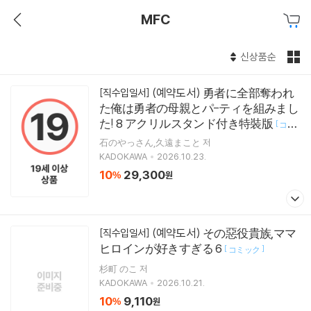
MFC
신상품순
(예약도서) 勇者に全部奪われ
[직수입일서]
た俺は勇者の母親とパ-ティを組みまし
た! 8 アクリルスタンド付き特裝版
[
コミ
]
ック
石のやっさん,久遠まこと 저
KADOKAWA
2026.10.23.
10
29,300
%
원
(예약도서) その惡役貴族,ママ
[직수입일서]
ヒロインが好きすぎる 6
[
]
コミック
杉町 のこ 저
KADOKAWA
2026.10.21.
10
9,110
%
원