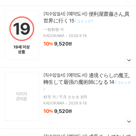
(예약도서) 便利屋齋藤さん,異
[직수입일서]
世界に行く 15
[
]
コミック
一智和智 저
KADOKAWA
2026.9.16.
10
9,520
%
원
(예약도서) 邊境ぐらしの魔王,
[직수입일서]
轉生して最强の魔術師になる 14
[
コミック
]
村市 저 / 千月 さかき 원작
KADOKAWA
2026.9.16.
10
9,520
%
원