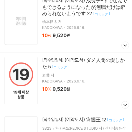
(예약도서) 成長チ-トでなんで
[직수입일서]
もできるようになったが,無職だけは辭
められないようです 32
[
]
コミック
橋本良太 저
KADOKAWA
2026.9.16.
10
9,520
%
원
(예약도서) ダメ人間の愛しか
[직수입일서]
た 5
[
]
コミック
岩葉 저
KADOKAWA
2026.9.16.
10
9,520
%
원
(예약도서) 盜掘王 12
[직수입일서]
[
]
コミック
3B2S 만화 / 윤쓰(REDICE STUDIO 저 / 산지직송 원작