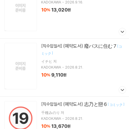
KADOKAWA
2026.9.16.
10
13,020
%
원
(예약도서) 廢バスに住む 7
[직수입일서]
[
コ
]
ミック
イチヒ 저
KADOKAWA
2026.8.21.
10
9,110
%
원
(예약도서) 志乃と戀 6
[직수입일서]
[
]
コミック
千種みのり 저
KADOKAWA
2026.8.21.
10
13,670
%
원