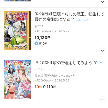
辺境ぐらしの魔王、転生して
[직수입일서]
最強の魔術師になる 14
[
]
コミック
村市 저
KADOKAWA
2026.5.22.
10,130
원
510원
塔の管理をしてみよう 29
[직수입일서]
[
コ
]
ミック
盧恩＆雪笠(Friendly Land) 저
KADOKAWA
2026.5.22.
10
9,110
%
원