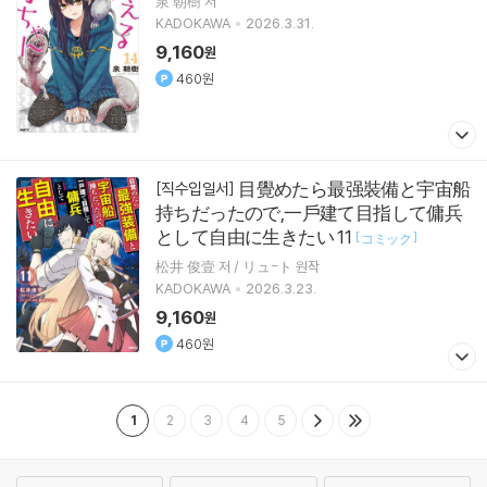
泉 朝樹 저
KADOKAWA
2026.3.31.
9,160
원
460원
目覺めたら最强裝備と宇宙船
[직수입일서]
持ちだったので,一戶建て目指して傭兵
として自由に生きたい 11
[
]
コミック
松井 俊壹 저 / リュ-ト 원작
KADOKAWA
2026.3.23.
9,160
원
460원
1
2
3
4
5