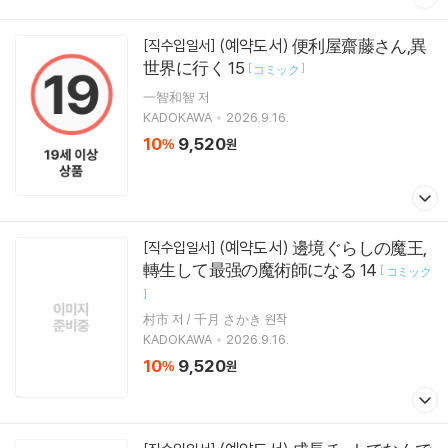
(예약도서) 便利屋齋藤さん,異
[직수입일서]
世界に行く 15
[
]
コミック
一智和智 저
KADOKAWA
2026.9.16.
10
9,520
%
원
(예약도서) 邊境ぐらしの魔王,
[직수입일서]
轉生して最强の魔術師になる 14
[
コミック
]
村市 저 / 千月 さかき 원작
KADOKAWA
2026.9.16.
10
9,520
%
원