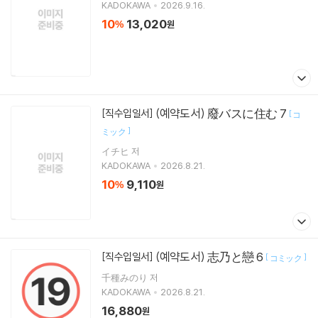
KADOKAWA
2026.9.16.
10
13,020
%
원
(예약도서) 廢バスに住む 7
[직수입일서]
[
コ
]
ミック
イチヒ 저
KADOKAWA
2026.8.21.
10
9,110
%
원
(예약도서) 志乃と戀 6
[직수입일서]
[
]
コミック
千種みのり 저
KADOKAWA
2026.8.21.
16,880
원