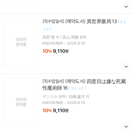
(예약도서) 異世界藥局 13
[직수입일서]
[
コミ
]
ック
高野 聖 저 / 高山 理圖 원작
KADOKAWA
2026.8.19.
10
9,110
%
원
(예약도서) 四度目は嫌な死屬
[직수입일서]
性魔術師 16
[
]
コミック
デンスケ 원작 / 兒嶋 建洋 저
KADOKAWA
2026.8.19.
10
9,110
%
원