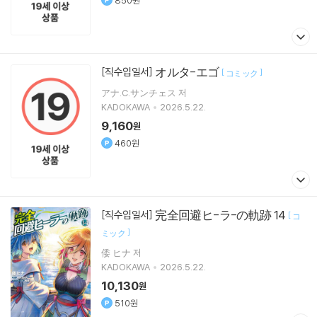
850원
オルタ-エゴ
[직수입일서]
[
]
コミック
アナ.C.サンチェス 저
KADOKAWA
2026.5.22.
9,160
원
460원
完全回避ヒ-ラ-の軌跡 14
[직수입일서]
[
コ
]
ミック
倭 ヒナ 저
KADOKAWA
2026.5.22.
10,130
원
510원