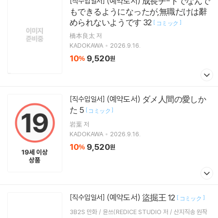
(예약도서) 成長チ-トでなんで
[직수입일서]
もできるようになったが,無職だけは辭
められないようです 32
[
]
コミック
橋本良太 저
KADOKAWA
2026.9.16.
10
9,520
%
원
(예약도서) ダメ人間の愛しか
[직수입일서]
た 5
[
]
コミック
岩葉 저
KADOKAWA
2026.9.16.
10
9,520
%
원
(예약도서) 盜掘王 12
[직수입일서]
[
]
コミック
3B2S 만화 / 윤쓰(REDICE STUDIO 저 / 산지직송 원작