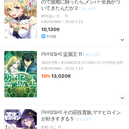
ので故鄕に歸ったら,メンバ-全員がつ
いてきたんだが 2
[
]
コミック
絶叫あいす。 저
KADOKAWA
2026.7.23.
10,130
원
510원
盜掘王 11
[직수입일서]
[
]
コミック
3B2S 만화 / 윤쓰(REDICE STUDIO 저 / 산지직송 원작
KADOKAWA
2026.7.23.
10
13,020
%
원
その惡役貴族,ママヒロイン
[직수입일서]
が好きすぎる 5
[
]
コミック
杉町 のこ 저