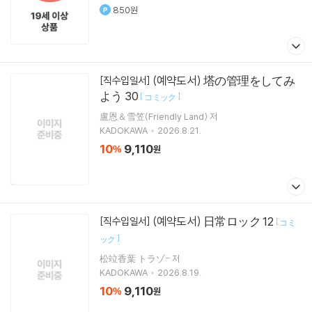
850원
(예약도서) 塔の管理をしてみ
[직수입일서]
よう 30
[
]
コミック
盧恩＆雪笠(Friendly Land) 저
KADOKAWA
2026.8.21.
10
9,110
%
원
(예약도서) 日常ロック 12
[직수입일서]
[
コミ
]
ック
松竝香葉 トラゾ- 저
KADOKAWA
2026.8.19.
10
9,110
%
원