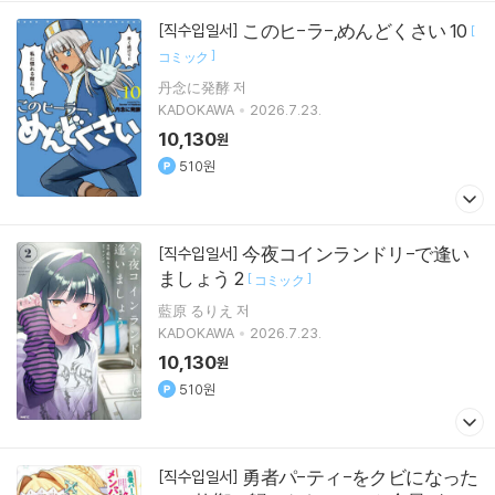
このヒ-ラ-,めんどくさい 10
[직수입일서]
[
]
コミック
丹念に発酵 저
KADOKAWA
2026.7.23.
10,130
원
510원
今夜コインランドリ-で逢い
[직수입일서]
ましょう 2
[
]
コミック
藍原 るりえ 저
KADOKAWA
2026.7.23.
10,130
원
510원
勇者パ-ティ-をクビになった
[직수입일서]