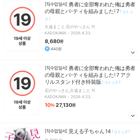
勇者に全部奪われた俺は勇者
[직수입일서]
の母親とパ-ティを組みました! 7
[
コミッ
]
ク
久遠まこと,石のやっさん 저
KADOKAWA
2026.4.23.
8,680
원
440원
勇者に全部奪われた俺は勇者
[직수입일서]
の母親とパ-ティを組みました! 7 アク
リルスタンド付き特裝版
[
]
コミック
石のやっさん,久遠まこと 저
KADOKAWA
2026.4.23.
10
27,130
%
원
見える子ちゃん 14
[직수입일서]
[
]
コミック