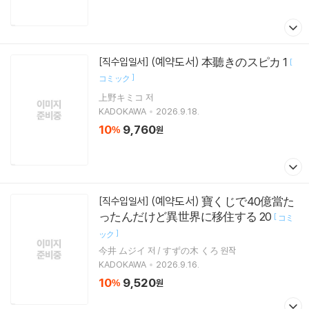
(예약도서) 本聽きのスピカ 1
[직수입일서]
[
]
コミック
上野キミコ 저
KADOKAWA
2026.9.18.
10
9,760
%
원
(예약도서) 寶くじで40億當た
[직수입일서]
ったんだけど異世界に移住する 20
[
コミ
]
ック
今井 ムジイ 저 / すずの木 くろ 원작
KADOKAWA
2026.9.16.
10
9,520
%
원