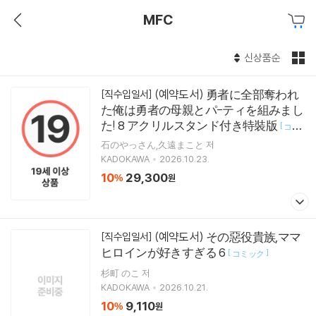
MFC
신상품순
(예약도서) 勇者に全部奪われ
[직수입일서]
た俺は勇者の母親とパ-ティを組みまし
た! 8 アクリルスタンド付き特裝版
[
コミ
]
ック
石のやっさん,久遠まこと 저
KADOKAWA
2026.10.23.
10
29,300
%
원
(예약도서) その惡役貴族,ママ
[직수입일서]
ヒロインが好きすぎる 6
[
]
コミック
杉町 のこ 저
KADOKAWA
2026.10.21.
10
9,110
%
원