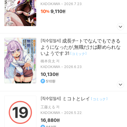
KADOKAWA
2026.7.23.
10
9,110
%
원
成長チ-トでなんでもできる
[직수입일서]
ようになったが,無職だけは辭められな
いようです 31
[
]
コミック
橋本良太 저
KADOKAWA
2026.6.23.
10,130
원
510원
ミコトとレイ
[직수입일서]
[
]
コミック
工藤える 저
KADOKAWA
2026.5.22.
16,880
원