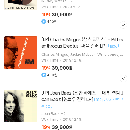
Muddy Waters
노래
Wax Time
2020.5.12.
19
39,900
%
원
400원
Charles Mingus (찰스 밍거스) - Pithec
[LP]
anthropus Erectus [퍼플 컬러 LP]
[
]
180g
Charles Mingus
Jackie McLean
Willie Jones
Ma
l Waldron
연주 외 1명
Wax Time
2019.12.18.
19
39,900
%
원
400원
Joan Baez (조안 바에즈) - 데뷔 앨범 J
[LP]
oan Baez [옐로우 컬러 LP]
[
180g / 보너스 트랙 2
]
곡 수록
Joan Baez
노래
Wax Time
2019.12.18.
19
39,900
%
원