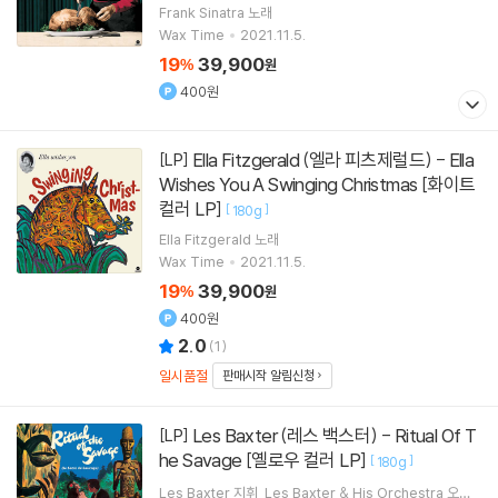
Frank Sinatra
노래
Wax Time
2021.11.5.
19
39,900
%
원
400원
Ella Fitzgerald (엘라 피츠제럴드) - Ella
[LP]
Wishes You A Swinging Christmas [화이트
컬러 LP]
[
]
180g
Ella Fitzgerald
노래
Wax Time
2021.11.5.
19
39,900
%
원
400원
2.0
(
1
)
일시품절
판매시작 알림신청
Les Baxter (레스 백스터) - Ritual Of T
[LP]
he Savage [옐로우 컬러 LP]
[
]
180g
Les Baxter
지휘
Les Baxter & His Orchestra
오케