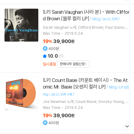
Sarah Vaughan (사라 본) - With Cliffor
[LP]
d Brown [블루 컬러 LP]
[
]
180g / 보너스 트랙
Sarah Vaughan
노래
Clifford Brown
Paul Quiniche
tte
Jimmy Jones
연주 외 3명
Wax Time
2019.5.24.
19
39,900
%
원
400원
10.0
(
1
)
일시품절
판매시작 알림신청
Count Basie (카운트 베이시) - The At
[LP]
omic Mr. Basie [오렌지 컬러 LP]
[
180g / LP 보호
]
비닐 / 보너스 트랙 수록
Joe Newman
노래
Count Basie
Snooky Young
T
had Jones
연주 외 9명
Wax Time
2019.5.24.
19
39,900
%
원
400원