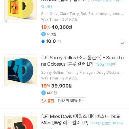
]
랙 수록
Stan Getz
Clark Terry
Bob Brookmeyer
Jose P
aulo
연주 외 3명
Wax Time
2019.7.5.
19
40,300
%
원
410원
10.0
(
1
)
Sonny Rollins (소니 롤린스) - Saxopho
[LP]
ne Colossus [블루 컬러 LP]
[
]
180g / 한정반
Sonny Rollins
Tommy Flanagan
Doug Watkins
M
ax Roach
연주
Wax Time
2019.7.5.
19
39,900
%
원
400원
일시품절
판매시작 알림신청
Miles Davis (마일즈 데이비스) - 1958
[LP]
Miles [투명 레드 컬러 LP]
[
180g / 한정반 / 보너스트