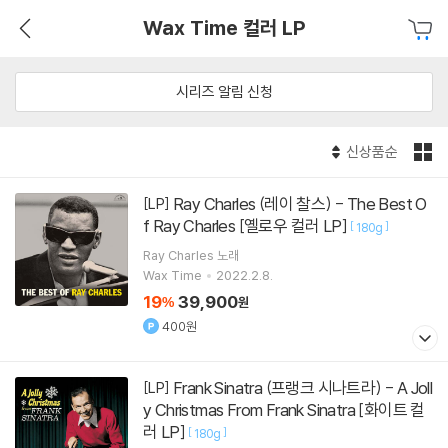
Wax Time 컬러 LP
시리즈 알림 신청
신상품순
Ray Charles (레이 찰스) - The Best O
[LP]
f Ray Charles [옐로우 컬러 LP]
[
]
180g
Ray Charles
노래
Wax Time
2022.2.8.
19
39,900
%
원
400원
Frank Sinatra (프랭크 시나트라) - A Joll
[LP]
y Christmas From Frank Sinatra [화이트 컬
러 LP]
[
]
180g