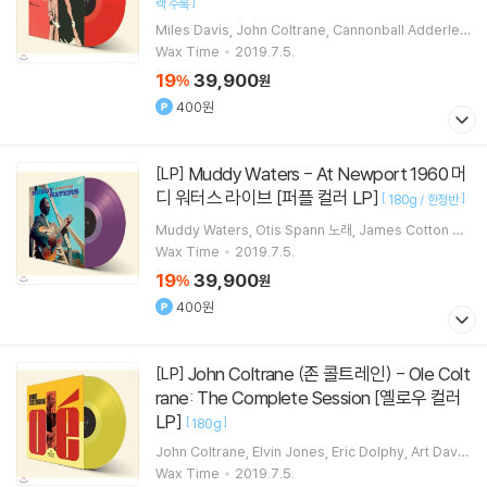
]
랙 수록
Miles Davis
John Coltrane
Cannonball Adderley
Bill Evans
연주 외 4명
Wax Time
2019.7.5.
19
39,900
%
원
400원
Muddy Waters - At Newport 1960 머
[LP]
디 워터스 라이브 [퍼플 컬러 LP]
[
]
180g / 한정반
Muddy Waters
Otis Spann
노래
James Cotton
연
주
Wax Time
2019.7.5.
19
39,900
%
원
400원
John Coltrane (존 콜트레인) - Ole Colt
[LP]
rane: The Complete Session [옐로우 컬러
LP]
[
]
180g
John Coltrane
Elvin Jones
Eric Dolphy
Art Davis
연주 외 3명
Wax Time
2019.7.5.