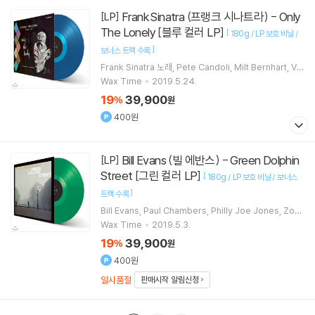
Frank Sinatra (프랭크 시나트라) - Only
[LP]
The Lonely [블루 컬러 LP]
[
180g / LP 보호 비닐 /
]
보너스 트랙 수록
Frank Sinatra
노래
Pete Candoli
Milt Bernhart
Vin
cent De Rosa
연주 외 3명
Wax Time
2019.5.24.
19
39,900
%
원
400원
Bill Evans (빌 에반스) - Green Dolphin
[LP]
Street [그린 컬러 LP]
[
180g / LP 보호 비닐 / 보너스
]
트랙 수록
Bill Evans
Paul Chambers
Philly Joe Jones
Zoot
Sims
연주 외 2명
Wax Time
2019.5.3.
19
39,900
%
원
400원
일시품절
판매시작 알림신청