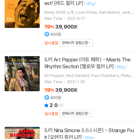
est! [레드 컬러 LP]
[
]
180g
Keely Smith
노래
Louis Prima
Sam Butera
Jack
Marshall
연주 외 3명
Wax Time
2021.8.17.
19
39,900
%
원
400원
일시품절
판매시작 알림신청
Art Pepper (아트 페퍼) - Meets The
[LP]
Rhythm Section [옐로우 컬러 LP]
[
]
180g
Art Pepper
Red Garland
Paul Chambers
Philly J
oe Jones
연주
Wax Time
2021.1.25.
19
39,900
%
원
400원
2.0
(
1
)
일시품절
판매시작 알림신청
Nina Simone (니나 시몬) - Strange Fru
[LP]
it [오렌지 컬러 LP]
[
]
180g