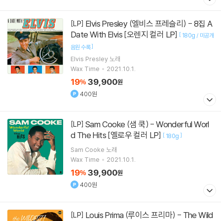
Elvis Presley (엘비스 프레슬리) - 8집 A
[LP]
Date With Elvis [오렌지 컬러 LP]
[
180g / 미공개
]
음원 수록
Elvis Presley
노래
Wax Time
2021.10.1.
19
39,900
%
원
400원
Sam Cooke (샘 쿡) - Wonderful Worl
[LP]
d The Hits [옐로우 컬러 LP]
[
]
180g
Sam Cooke
노래
Wax Time
2021.10.1.
19
39,900
%
원
400원
Louis Prima (루이스 프리마) - The Wild
[LP]