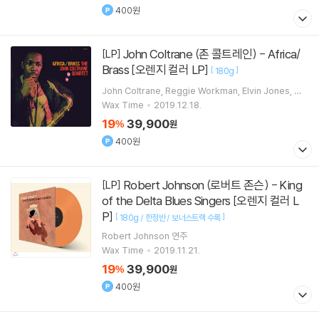
400원
John Coltrane (존 콜트레인) - Africa/
[LP]
Brass [오렌지 컬러 LP]
[
]
180g
John Coltrane
Reggie Workman
Elvin Jones
Mc
Coy Tyner
연주
Wax Time
2019.12.18.
19
39,900
%
원
400원
Robert Johnson (로버트 존슨) - King
[LP]
of the Delta Blues Singers [오렌지 컬러 L
P]
[
]
180g / 한정반 / 보너스트랙 수록
Robert Johnson
연주
Wax Time
2019.11.21.
19
39,900
%
원
400원