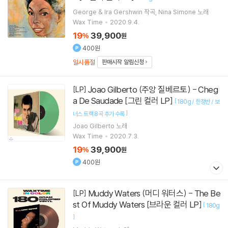
George & Ira Gershwin
작곡
Nina Simone
노래
Wax Time
2020.9.4.
19
39,900
%
원
400원
일시품절
판매시작 알림신청
Joao Gilberto (주앙 질베르토) - Cheg
[LP]
a De Saudade [그린 컬러 LP]
[
180g / 한정반 / 보
]
너스 트랙 8곡 추가 수록
Joao Gilberto
노래
Wax Time
2020.7.3.
19
39,900
%
원
400원
Muddy Waters (머디 워터스) - The Be
[LP]
st Of Muddy Waters [브라운 컬러 LP]
[
180g
]