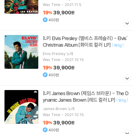
스트라
Wax Time
2021.11.5.
19
39,900
%
원
400원
Elvis Presley (엘비스 프레슬리) - Elvis'
[LP]
Christmas Album [화이트 컬러 LP]
[
]
180g
Elvis Presley
노래
Wax Time
2021.10.15.
19
39,900
%
원
400원
James Brown (제임스 브라운) - The D
[LP]
ynamic James Brown [레드 컬러 LP]
[
]
180g
James Brown
노래
Wax Time
2021.10.15.
19
39,900
%
원
400원