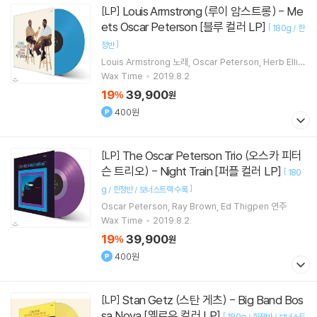
Louis Armstrong (루이 암스트롱) - Me
[LP]
ets Oscar Peterson [블루 컬러 LP]
[
180g / 한
]
정반
Louis Armstrong
노래
Oscar Peterson
Herb Ellis
Ray Brown
연주 외 1명
Wax Time
2019.8.2.
19
39,900
%
원
400원
The Oscar Peterson Trio (오스카 피터
[LP]
슨 트리오) - Night Train [퍼플 컬러 LP]
[
180
]
g / 한정반 / 보너스트랙 수록
Oscar Peterson
Ray Brown
Ed Thigpen
연주
Wax Time
2019.8.2.
19
39,900
%
원
400원
Stan Getz (스탄 게츠) - Big Band Bos
[LP]
sa Nova [옐로우 컬러 LP]
[
180g / 한정반 / 보너스트