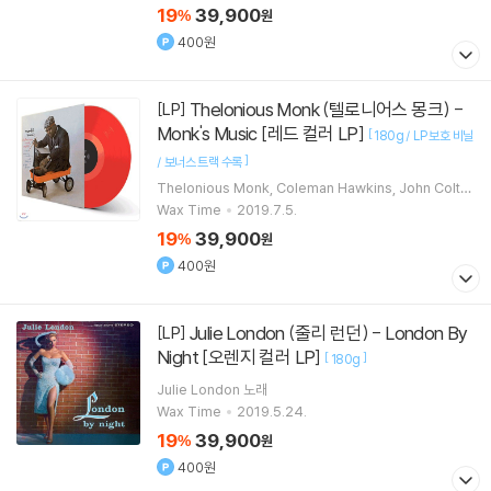
19
39,900
%
원
400원
Thelonious Monk (텔로니어스 몽크) -
[LP]
Monk's Music [레드 컬러 LP]
[
180g / LP 보호 비닐
]
/ 보너스 트랙 수록
Thelonious Monk
Coleman Hawkins
John Coltra
ne
Gigi Gryce
연주 외 3명
Wax Time
2019.7.5.
19
39,900
%
원
400원
Julie London (줄리 런던) - London By
[LP]
Night [오렌지 컬러 LP]
[
]
180g
Julie London
노래
Wax Time
2019.5.24.
19
39,900
%
원
400원