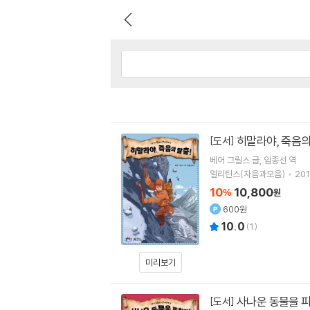
히말라야, 죽음의
[도서]
베어 그릴스
글
임종선
역
얼리틴스(자음과모음)
201
10
10,800
%
원
600원
10.0
(
1
)
미리보기
사나운 동물을 피
[도서]