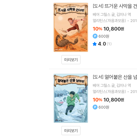
뜨거운 사막을 건
[도서]
베어 그릴스
글
김미나
역
얼리틴스(자음과모음)
201
10
10,800
%
원
600원
4.0
(
1
)
미리보기
얼어붙은 산을 넘
[도서]
베어 그릴스
글
김미나
역
얼리틴스(자음과모음)
201
10
10,800
%
원
600원
미리보기