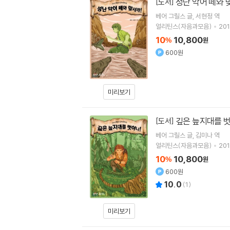
성난 악어 떼와 
[도서]
베어 그릴스
글
서현정
역
얼리틴스(자음과모음)
201
10
10,800
%
원
600원
미리보기
깊은 늪지대를 벗
[도서]
베어 그릴스
글
김미나
역
얼리틴스(자음과모음)
201
10
10,800
%
원
600원
10.0
(
1
)
미리보기