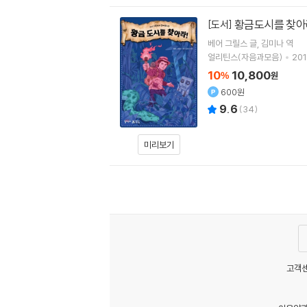
황금도시를 찾아
[도서]
베어 그릴스
글
김미나
역
얼리틴스(자음과모음)
201
10
10,800
%
원
600원
9.6
(
34
)
미리보기
고객센