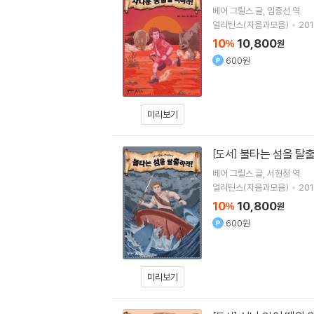
베어 그릴스
글
임종선
역
얼리틴스(자음과모음)
201
10
10,800
%
원
600원
미리보기
불타는 섬을 탈출
[도서]
베어 그릴스
글
서현정
역
얼리틴스(자음과모음)
201
10
10,800
%
원
600원
미리보기