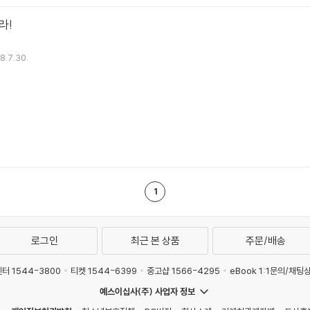
라!
8.7.30.
1
로그인
최근 본 상품
주문/배송
터 1544-3800
티켓 1544-6399
중고샵 1566-4295
eBook 1:1문의/채팅
예스이십사(주) 사업자 정보