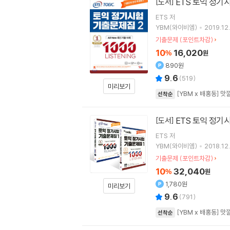
ETS 토익 정기시험
[도서]
ETS
저
YBM(와이비엠)
2019.12.
기출문제 (포인트차감)
10
16,020
%
원
890원
9.6
(
519
)
미리보기
[YBM x 배홍동] 
선착순
ETS 토익 정기시험
[도서]
ETS
저
YBM(와이비엠)
2018.12.
기출문제 (포인트차감)
10
32,040
%
원
1,780원
미리보기
9.6
(
791
)
[YBM x 배홍동] 
선착순