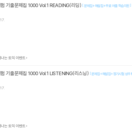
 기출문제집 1000 Vol.1 READING(리딩)
[
]
문제집+해설집+무료 어플 학습지원
17.
맛깔나는 토익 이벤트
 기출문제집 1000 Vol.1 LISTENING(리스닝)
[
문제집+해설집+정기시험 성우 
17.
맛깔나는 토익 이벤트