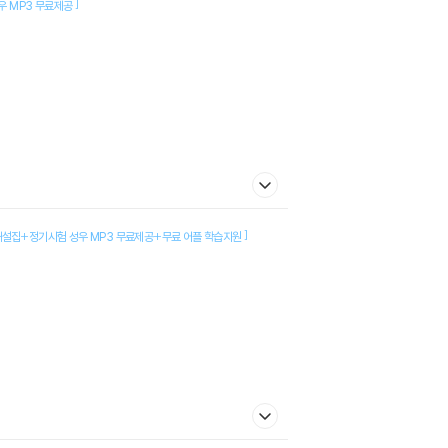
]
 MP3 무료제공
]
설집+정기시험 성우 MP3 무료제공+무료 어플 학습지원