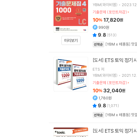
YBM(와이비엠)
2023.12
기출문제 (포인트차감)
10
17,820
%
원
990원
9.8
(
513
)
미리보기
[YBM x 배홍동] 
선착순
ETS 토익 정기시
[도서]
ETS
저
YBM(와이비엠)
2021.12.
기출문제 (포인트차감)
10
32,040
%
원
1,780원
9.8
(
1,071
)
[YBM x 배홍동] 
선착순
ETS 토익 정기시
[도서]