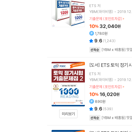
ETS
저
YBM(와이비엠)
2019.12.
기출문제 (포인트차감)
10
32,040
%
원
1,780원
9.6
(
1,243
)
[YBM x 배홍동] 
선착순
ETS 토익 정기시
[도서]
ETS
저
YBM(와이비엠)
2019.12.
기출문제 (포인트차감)
10
16,020
%
원
890원
9.6
(
539
)
미리보기
[YBM x 배홍동] 
선착순