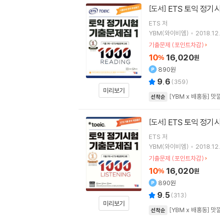
ETS 토익 정기시험
[도서]
ETS
저
YBM(와이비엠)
2018.12.
기출문제 (포인트차감)
10
16,020
%
원
890원
9.6
(
359
)
미리보기
[YBM x 배홍동] 
선착순
ETS 토익 정기시험
[도서]
ETS
저
YBM(와이비엠)
2018.12.
기출문제 (포인트차감)
10
16,020
%
원
890원
9.5
(
313
)
미리보기
[YBM x 배홍동] 
선착순