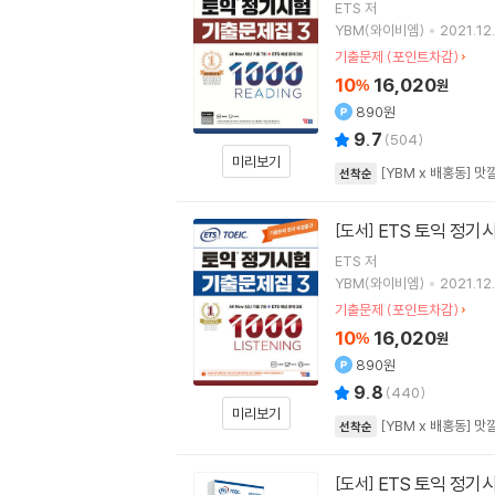
ETS
저
YBM(와이비엠)
2021.12.
기출문제 (포인트차감)
10
16,020
%
원
890원
9.7
(
504
)
미리보기
[YBM x 배홍동] 
선착순
ETS 토익 정기시험
[도서]
ETS
저
YBM(와이비엠)
2021.12.
기출문제 (포인트차감)
10
16,020
%
원
890원
9.8
(
440
)
미리보기
[YBM x 배홍동] 
선착순
ETS 토익 정기시
[도서]