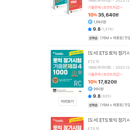
YBM(와이비엠)
2023.12
기출문제 (포인트차감)
10
35,640
%
원
1,980원
9.8
(
1,376
)
[YBM x 배홍동] 
선착순
ETS 토익 정기시험
[도서]
ETS
저
YBM(와이비엠)
2023.12
기출문제 (포인트차감)
10
17,820
%
원
990원
9.8
(
605
)
미리보기
[YBM x 배홍동] 
선착순
ETS 토익 정기시험
[도서]
ETS
저