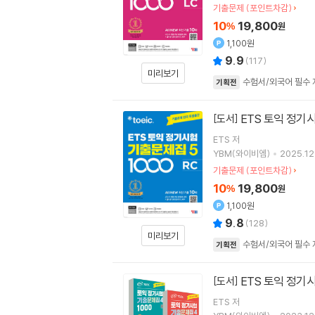
기출문제 (포인트차감)
10
19,800
%
원
1,100원
9.9
(
117
)
미리보기
수험서/외국어 필수 
기획전
ETS 토익 정기시험
[도서]
ETS
저
YBM(와이비엠)
2025.12
기출문제 (포인트차감)
10
19,800
%
원
1,100원
9.8
(
128
)
미리보기
수험서/외국어 필수 
기획전
ETS 토익 정기시
[도서]
ETS
저