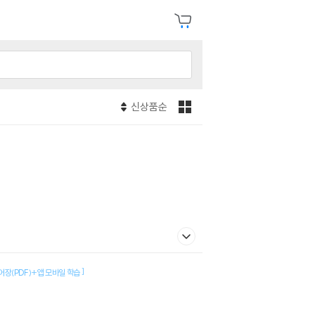
신상품순
]
장(PDF)+앱 모바일 학습