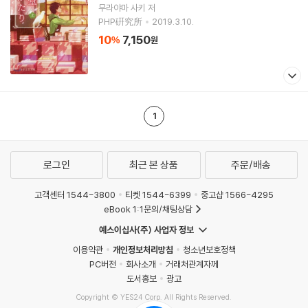
무라야마 사키
저
PHP硏究所
2019.3.10.
10
7,150
%
원
1
로그인
최근 본 상품
주문/배송
고객센터 1544-3800
티켓 1544-6399
중고샵 1566-4295
eBook 1:1문의/채팅상담
예스이십사(주) 사업자 정보
이용약관
개인정보처리방침
청소년보호정책
PC버전
회사소개
거래처관계자께
도서홍보
광고
Copyright © YES24 Corp. All Rights Reserved.