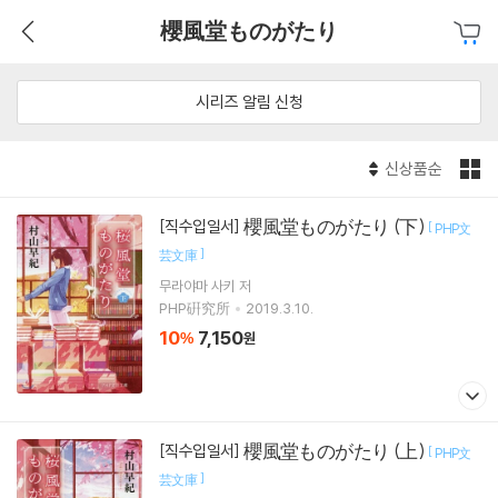
櫻風堂ものがたり
시리즈 알림 신청
신상품순
櫻風堂ものがたり (下)
[직수입일서]
[
PHP文
]
芸文庫
무라야마 사키
저
PHP硏究所
2019.3.10.
10
7,150
%
원
櫻風堂ものがたり (上)
[직수입일서]
[
PHP文
]
芸文庫