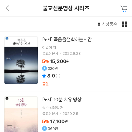
불교신문명상 시리즈
신상품순
죽음을철학하는시간
[도서]
이일야
저
불교신문사
2022.9.28.
5
15,200
%
원
320원
8.0
(
1
)
품절
10분 치유 명상
[도서]
송주 김응철
저
불교신문사
2020.2.5.
5
17,100
%
원
360원