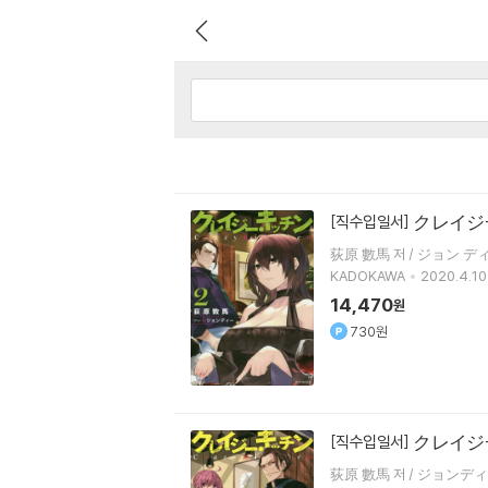
クレイジ-
[직수입일서]
荻原 數馬 저 / ジョン
KADOKAWA
2020.4.10
14,470
원
730원
クレイジ
[직수입일서]
荻原 數馬 저 / ジョ