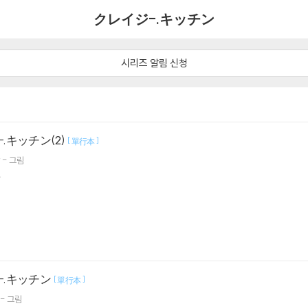
クレイジ-.キッチン
시리즈 알림 신청
.キッチン(2)
[
]
單行本
 ディ- 그림
.
-.キッチン
[
]
單行本
ンディ- 그림