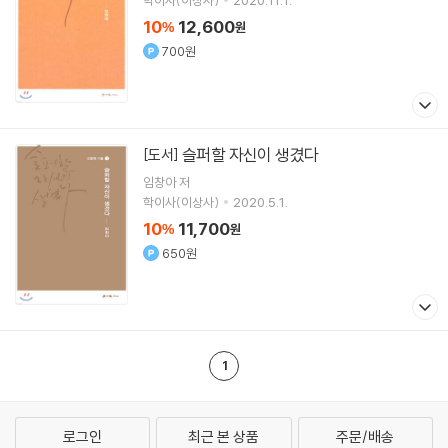
10
12,600
%
원
700원
슬퍼할 자신이 생겼다
[도서]
임창아
저
학이사(이상사)
2020.5.1.
10
11,700
%
원
650원
1
로그인
최근 본 상품
주문/배송