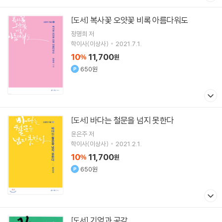
복사꽃 오얏꽃 비록 아름다워도
[도서]
정명희
저
학이사(이상사)
2021.7.1.
10
11,700
%
원
650원
바다는 철문을 넘지 못한다
[도서]
윤은주
저
학이사(이상사)
2021.2.1.
10
11,700
%
원
650원
기억과 공감
[도서]