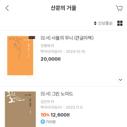
산문의 거울
신상품순
사물의 무늬 (큰글자책)
[도서]
천영애
저
학이사(이상사)
2024.10.15.
20,000
원
그린 노마드
[도서]
김인자
저
학이사(이상사)
2022.11.5.
10
12,600
%
원
700원