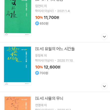
임언미
저
학이사(이상사)
2021.1.4.
10
11,700
%
원
650원
유월의 어느 시간들
[도서]
장정옥
저
학이사(이상사)
2020.11.10.
10
12,600
%
원
700원
사물의 무늬
[도서]
천영애
저
학이사(이상사)
2020.11.1.