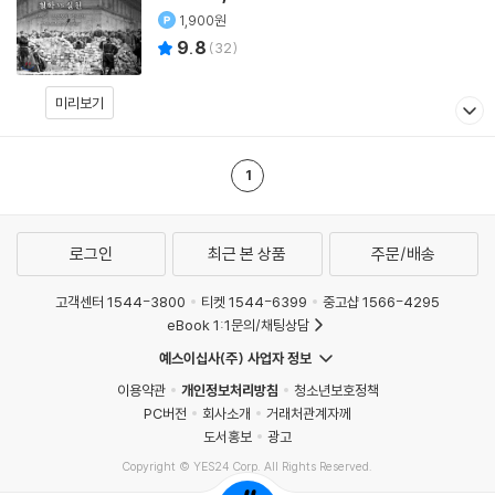
1,900원
9.8
(
32
)
미리보기
1
로그인
최근 본 상품
주문/배송
고객센터 1544-3800
티켓 1544-6399
중고샵 1566-4295
eBook 1:1문의/채팅상담
예스이십사(주) 사업자 정보
이용약관
개인정보처리방침
청소년보호정책
PC버전
회사소개
거래처관계자께
도서홍보
광고
Copyright © YES24 Corp. All Rights Reserved.
MATOM7