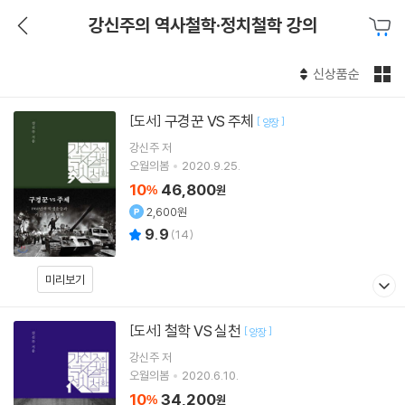
강신주의 역사철학·정치철학 강의
신상품순
구경꾼 VS 주체
[도서]
[
]
양장
강신주
저
오월의봄
2020.9.25.
10
46,800
%
원
2,600원
9.9
(
14
)
미리보기
철학 VS 실천
[도서]
[
]
양장
강신주
저
오월의봄
2020.6.10.
10
34,200
%
원