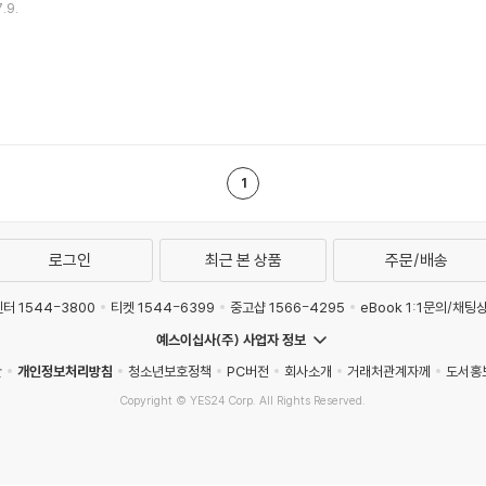
.9.
1
로그인
최근 본 상품
주문/배송
터 1544-3800
티켓 1544-6399
중고샵 1566-4295
eBook 1:1문의/채팅
예스이십사(주) 사업자 정보
관
개인정보처리방침
청소년보호정책
PC버전
회사소개
거래처관계자께
도서홍
Copyright © YES24 Corp. All Rights Reserved.