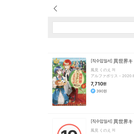
異世界キ
[직수입일서]
風見 くのえ 저
アルファポリス
2020.8
7,710
원
390원
異世界キ
[직수입일서]
風見 くのえ 저