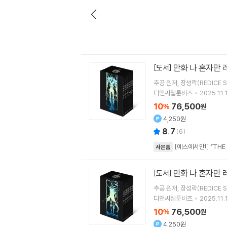
만화 나 혼자만 
[도서]
추공
원저
장성락(REDICE S
디앤씨웹툰비즈
2025.11.
10
76,500
%
원
4,250원
8.7
(
6
)
[예스에서만!] 『THE
사은품
만화 나 혼자만 
[도서]
추공
원저
장성락(REDICE S
디앤씨웹툰비즈
2025.11.
10
76,500
%
원
4,250원