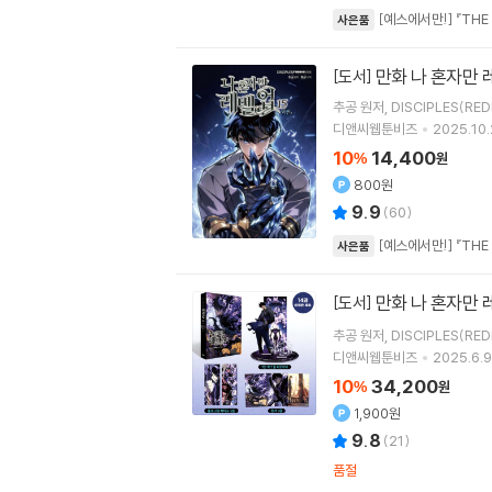
[예스에서만!] 『THE
사은품
만화 나 혼자만 레
[도서]
추공
원저
DISCIPLES(RED
디앤씨웹툰비즈
2025.10.
10
14,400
%
원
800원
9.9
(
60
)
[예스에서만!] 『THE
사은품
만화 나 혼자만 
[도서]
추공
원저
DISCIPLES(RED
디앤씨웹툰비즈
2025.6.9
10
34,200
%
원
1,900원
9.8
(
21
)
품절