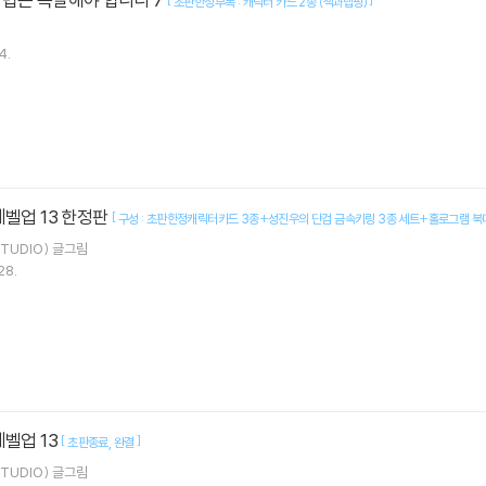
초판한정부록 : 캐릭터 카드 2종 (책과랩핑)
4.
레벨업 13 한정판
[
구성 : 초판한정캐릭터카드 3종+성진우의 단검 금속키링 3종 세트+홀로그램 북
TUDIO)
글그림
28.
레벨업 13
[
]
초판종료
완결
TUDIO)
글그림