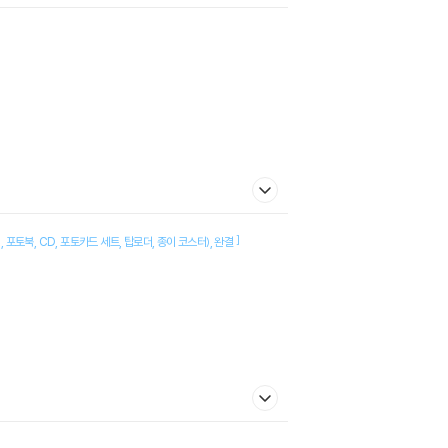
]
지
포토북
CD
포토카드 세트
탑로더
종이 코스터)
완결