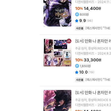
디앤씨웹툰비즈
2024.11.
10
14,400
%
원
800원
9.9
(
96
)
[예스에서만!] 『THE
사은품
만화 나 혼자만 
[도서]
추공
원저
장성락(REDICE S
디앤씨웹툰비즈
2024.8.2
10
33,300
%
원
1,850원
10.0
(
19
)
[예스에서만!] 『THE
사은품
만화 나 혼자만 
[도서]
추공
원저
장성락(REDICE S
디앤씨웹툰비즈
2024.8.2