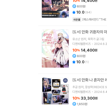
10
14,400
%
원
800원
10.0
(
94
)
[예스에서만!] 『THE
사은품
만화 귀환자의 
[도서]
유소난
원저
욱작가
글그림
디앤씨웹툰비즈
2024.6.2
10
14,400
%
원
800원
10.0
(
1
)
만화 나 혼자만 
[도서]
추공
원저
장성락(REDICE S
디앤씨웹툰비즈
2024.6.4
10
33,300
%
원
1,850원