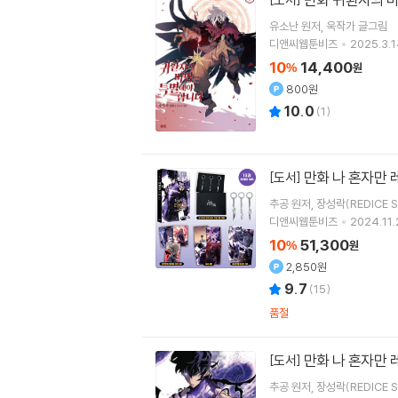
유소난
원저
욱작가
글그림
디앤씨웹툰비즈
2025.3.1
10
14,400
%
원
800원
10.0
(
1
)
만화 나 혼자만 
[도서]
추공
원저
장성락(REDICE S
디앤씨웹툰비즈
2024.11.
10
51,300
%
원
2,850원
9.7
(
15
)
품절
만화 나 혼자만 
[도서]
추공
원저
장성락(REDICE S