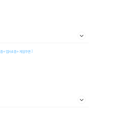
]
2종+엽서4종+게임쿠폰