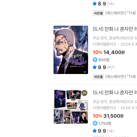
8.9
(
14
)
[예스에서만!] 『THE
사은품
만화 나 혼자만 
[도서]
추공
원저
장성락(REDICE S
디앤씨웹툰비즈
2024.6.4
10
14,400
%
원
800원
9.9
(
97
)
[예스에서만!] 『THE
사은품
만화 나 혼자만 
[도서]
추공
원저
장성락(REDICE S
디앤씨웹툰비즈
2024.4.1
10
31,500
%
원
1,750원
9.9
(
16
)