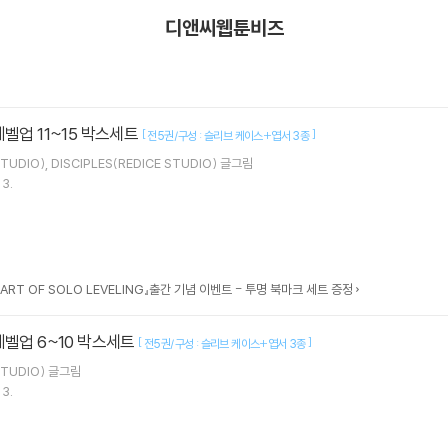
디앤씨웹툰비즈
레벨업 11~15 박스세트
[
]
전5권/구성 : 슬리브 케이스+엽서 3종
TUDIO)
DISCIPLES(REDICE STUDIO)
글그림
13.
 ART OF SOLO LEVELING』출간 기념 이벤트 - 투명 북마크 세트 증정
레벨업 6~10 박스세트
[
]
전5권/구성 : 슬리브 케이스+엽서 3종
TUDIO)
글그림
13.