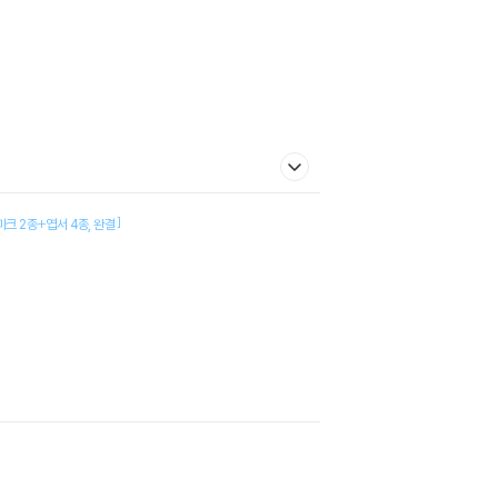
]
마크 2종+엽서 4종
완결