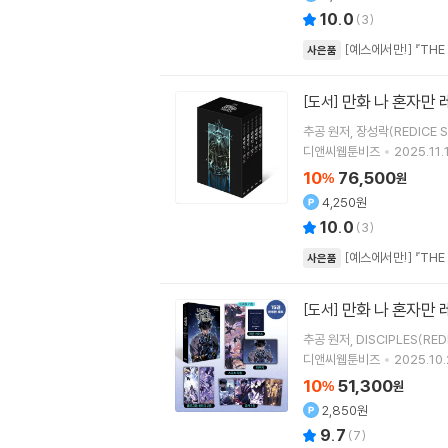
10.0
(
3
)
[예스에서만!] 『THE
사은품
만화 나 혼자만 
[도서]
추공
원저
장성락(REDICE S
디앤씨웹툰비즈
2025.11.
10
76,500
%
원
4,250원
10.0
(
3
)
[예스에서만!] 『THE
사은품
만화 나 혼자만 
[도서]
추공
원저
DISCIPLES(RED
디앤씨웹툰비즈
2025.10.
10
51,300
%
원
2,850원
9.7
(
7
)