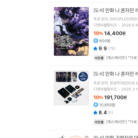
만화 나 혼자만 
[도서]
추공
원저
DISCIPLES(RED
디앤씨웹툰비즈
2025.6.9
10
14,400
%
원
800원
9.9
(
75
)
[예스에서만!] 『THE
사은품
만화 나 혼자만 레
[도서]
추공
원저
장성락(REDICE S
디앤씨웹툰비즈
2025.3.1
10
191,700
%
원
10,650원
8.4
(
5
)
[예스에서만!] 『THE
사은품
만화 귀환자의 
[도서]