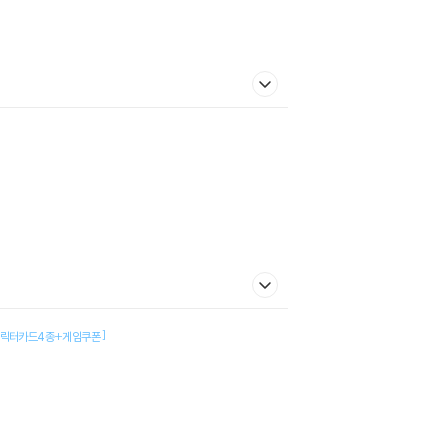
]
캐릭터카드4종+게임쿠폰