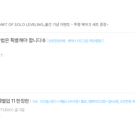
 ART OF SOLO LEVELING』출간 기념 이벤트 - 투명 북마크 세트 증정
마법은 특별해야 합니다 6
[
]
초판한정부록 : 캐릭터 카드 2종 (책과랩핑)
7.
레벨업 11 한정판
[
구성 : 아크릴스탠드+메탈스티커2종+홀로그램북마크2종+엽서4종
초판한정 
TUDIO)
글그림
.