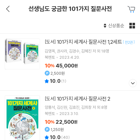
선생님도 궁금한 101가지 질문사전
신상품순
101가지 세계사 질문사전 1,2세트
[도서]
[
]
전2권
김영옥
권사라
김경수
김혜진
저 외 18명
북멘토
2023.4.20.
10
45,000
%
원
2,500원
10.0
(
1
)
101가지 세계사 질문사전 2
[도서]
양홍석
김신원
김효진
김희창
저 외 8명
북멘토
2023.3.10.
10
22,500
%
원
1,250원
10.0
(
40
)