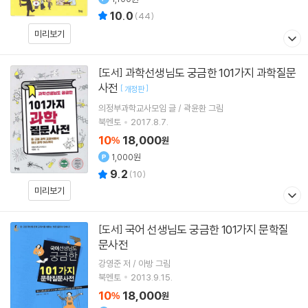
10.0
(
44
)
미리보기
과학선생님도 궁금한 101가지 과학질문
[도서]
사전
[
]
개정판
의정부과학교사모임 글 / 곽윤환 그림
북멘토
2017.8.7.
10
18,000
%
원
1,000원
9.2
(
10
)
미리보기
국어 선생님도 궁금한 101가지 문학질
[도서]
문사전
강영준 저 / 아방 그림
북멘토
2013.9.15.
10
18,000
%
원