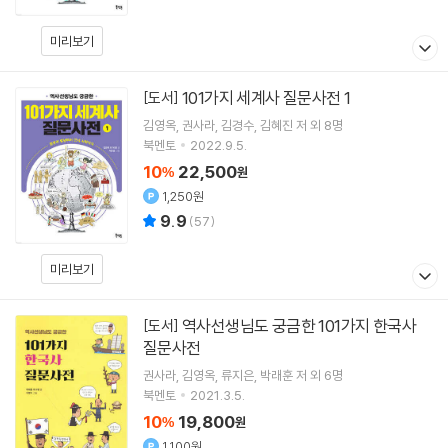
미리보기
101가지 세계사 질문사전 1
[도서]
김영옥
권사라
김경수
김혜진
저 외 8명
북멘토
2022.9.5.
10
22,500
%
원
1,250원
9.9
(
57
)
미리보기
역사선생님도 궁금한 101가지 한국사
[도서]
질문사전
권사라
김영옥
류지은
박래훈
저 외 6명
북멘토
2021.3.5.
10
19,800
%
원
1,100원