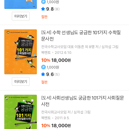
1,000원
9.8
(
8
)
미리보기
절판
수학 선생님도 궁금한 101가지 수학질
[도서]
문사전
전국수학교사모임 대표 이동흔 외 8명 저 / 심차섭 그림
북멘토
2012.6.10.
10
18,000
%
원
1,000원
9.6
(
5
)
미리보기
절판
사회선생님도 궁금한 101가지 사회질문
[도서]
사전
전국사회교사모임 저 / 심차섭 그림
북멘토
2011.9.5.
10
18,000
%
원