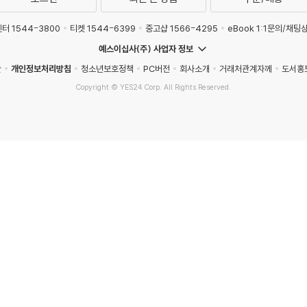
터 1544-3800
티켓 1544-6399
중고샵 1566-4295
eBook 1:1문의/채팅
예스이십사(주) 사업자 정보
관
개인정보처리방침
청소년보호정책
PC버전
회사소개
거래처관계자께
도서홍
Copyright © YES24 Corp. All Rights Reserved.