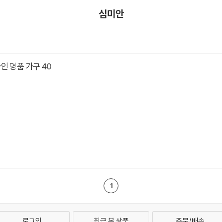
심미안
인 명품 가구 40
1
로그인
최근 본 상품
주문/배송