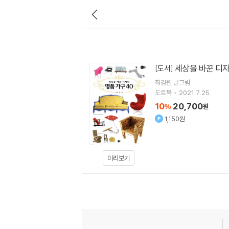
세상을 바꾼 디자
[도서]
최경원
글그림
도트북
2021.7.25.
10
20,700
%
원
1,150원
미리보기