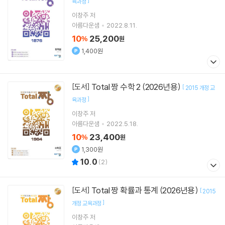
]
육과정
이창주
저
아름다운샘
2022.8.11.
10
25,200
%
원
1,400원
Total 짱 수학 2 (2026년용)
[도서]
[
2015 개정 교
]
육과정
이창주
저
아름다운샘
2022.5.18.
10
23,400
%
원
1,300원
10.0
(
2
)
Total 짱 확률과 통계 (2026년용)
[도서]
[
2015
]
개정 교육과정
이창주 저