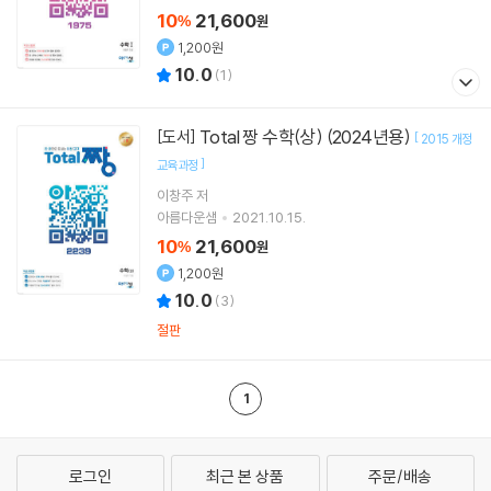
10
21,600
%
원
1,200원
10.0
(
1
)
Total 짱 수학(상) (2024년용)
[도서]
[
2015 개정
]
교육과정
이창주 저
아름다운샘
2021.10.15.
10
21,600
%
원
1,200원
10.0
(
3
)
절판
1
로그인
최근 본 상품
주문/배송