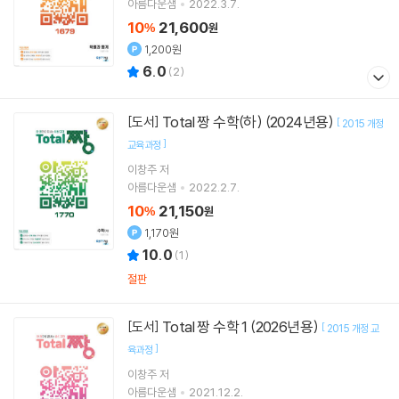
아름다운샘
2022.3.7.
10
21,600
%
원
1,200원
6.0
(
2
)
Total 짱 수학(하) (2024년용)
[도서]
[
2015 개정
]
교육과정
이창주 저
아름다운샘
2022.2.7.
10
21,150
%
원
1,170원
10.0
(
1
)
절판
Total 짱 수학 1 (2026년용)
[도서]
[
2015 개정 교
]
육과정
이창주 저
아름다운샘
2021.12.2.