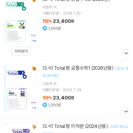
이창주
저
아름다운샘
2026.1.20.
10
23,400
%
원
1,300원
미리보기
Total 짱 공통수학1 (2026년용)
[도서]
[
2022 개
]
정 교육과정
이창주
저
아름다운샘
2025.7.29.
10
23,400
%
원
1,300원
Total 짱 미적분 (2024년용)
[도서]
[
2015 개정 교