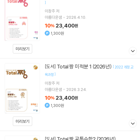
]
이창주 저
아름다운샘
2026.4.10.
10
23,400
%
원
1,300원
미리보기
Total 짱 미적분 1 (2026년)
[도서]
[
2022 개정 교
]
육과정
이창주
저
아름다운샘
2026.3.24.
10
23,400
%
원
1,300원
미리보기
Total 짱 공통수학2 (2026년)
[도서]