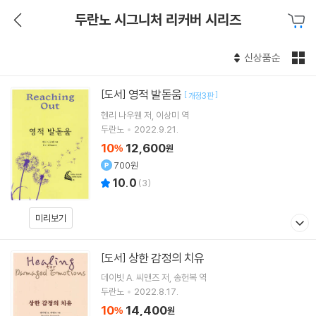
두란노 시그니처 리커버 시리즈
신상품순
영적 발돋움
[도서]
[
]
개정3판
헨리 나우웬
저
이상미
역
두란노
2022.9.21.
10
12,600
%
원
700원
10.0
(
3
)
미리보기
상한 감정의 치유
[도서]
데이빗 A. 씨맨즈
저
송헌복
역
두란노
2022.8.17.
10
14,400
%
원