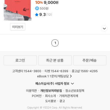
10
9,000
%
원
500원
9.3
(
12
)
미리보기
1
로그인
최근 본 상품
주문/배송
고객센터 1544-3800
티켓 1544-6399
중고샵 1566-4295
eBook 1:1문의/채팅상담
예스이십사(주) 사업자 정보
이용약관
개인정보처리방침
청소년보호정책
PC버전
회사소개
거래처관계자께
도서홍보
광고
Copyright © YES24 Corp. All Rights Reserved.