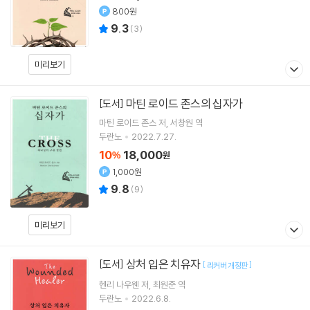
800원
9.3
(
3
)
미리보기
마틴 로이드 존스의 십자가
[도서]
마틴 로이드 존스
저
서창원
역
두란노
2022.7.27.
10
18,000
%
원
1,000원
9.8
(
9
)
미리보기
상처 입은 치유자
[도서]
[
]
리커버 개정판
헨리 나우웬
저
최원준
역
두란노
2022.6.8.