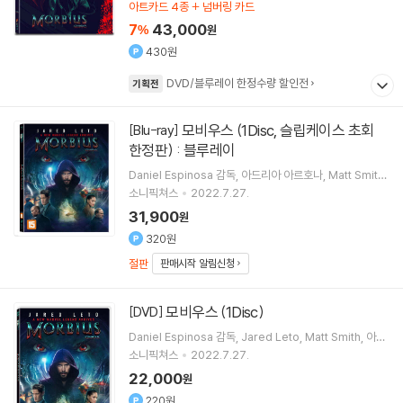
아트카드 4종 + 넘버링 카드
7
43,000
%
원
430원
DVD/블루레이 한정수량 할인전
기획전
모비우스 (1Disc, 슬립케이스 초회
[Blu-ray]
한정판) : 블루레이
Daniel Espinosa
감독
아드리아 아르호나
Matt Smith
Jared Leto
출연
소니픽쳐스
2022.7.27.
31,900
원
320원
절판
판매시작 알림신청
모비우스 (1Disc)
[DVD]
Daniel Espinosa
감독
Jared Leto
Matt Smith
아드
리아 아르호나
출연
소니픽쳐스
2022.7.27.
22,000
원
220원