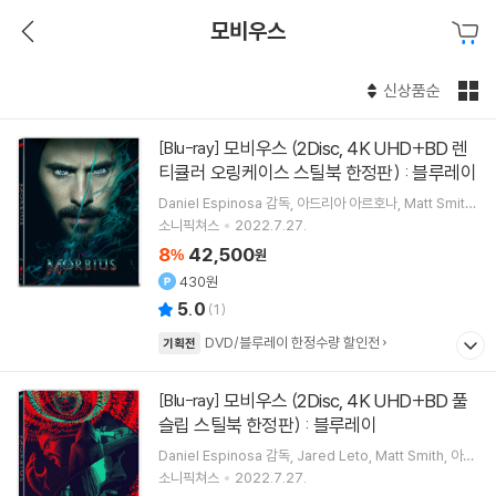
모비우스
신상품순
모비우스 (2Disc, 4K UHD+BD 렌
[Blu-ray]
티큘러 오링케이스 스틸북 한정판) : 블루레이
Daniel Espinosa
감독
아드리아 아르호나
Matt Smith
Jared Leto
출연
소니픽쳐스
2022.7.27.
8
42,500
%
원
430원
5.0
(
1
)
DVD/블루레이 한정수량 할인전
기획전
모비우스 (2Disc, 4K UHD+BD 풀
[Blu-ray]
슬립 스틸북 한정판) : 블루레이
Daniel Espinosa
감독
Jared Leto
Matt Smith
아드
리아 아르호나
출연
소니픽쳐스
2022.7.27.