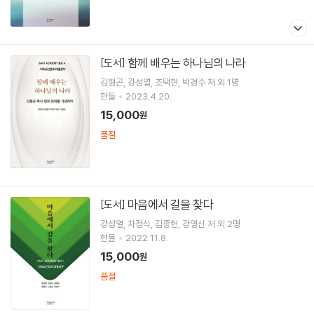
함께 배우는 하나님의 나라
[도서]
김형곤
강성열
조택현
박경수
저 외 1명
한들
2023.4.20.
15,000
원
품절
마음에서 길을 찾다
[도서]
강성열
차정식
김종헌
강영신
저 외 2명
한들
2022.11.8.
15,000
원
품절