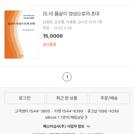
몸살이 영성으로의 초대
[도서]
김종헌
강성열
박흥룡
김수찬
저 외 1명
한들
2022.5.25.
15,000
원
일시품절
1
로그인
최근 본 상품
주문/배송
고객센터 1544-3800
티켓 1544-6399
중고샵 1566-4295
eBook 1:1문의/채팅상담
예스이십사(주) 사업자 정보