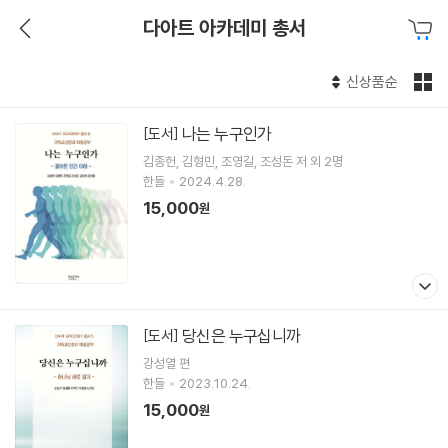
다아트 아카데미 총서
신상품순
나는 누구인가
[도서]
김종헌
김형민
조영길
조성돈
저 외 2명
한들
2024.4.28.
15,000
원
당신은 누구십니까
[도서]
강성열
편
한들
2023.10.24.
15,000
원