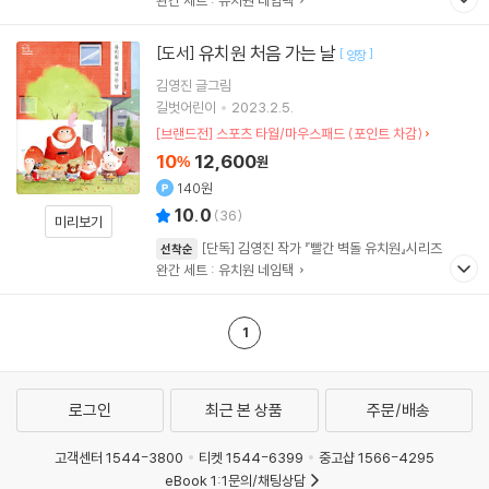
완간 세트 : 유치원 네임택
유치원 처음 가는 날
[도서]
[
]
양장
김영진
글그림
길벗어린이
2023.2.5.
[브랜드전] 스포츠 타월/마우스패드 (포인트 차감)
10
12,600
%
원
140원
10.0
(
36
)
미리보기
[단독] 김영진 작가 『빨간 벽돌 유치원』시리즈
선착순
완간 세트 : 유치원 네임택
1
로그인
최근 본 상품
주문/배송
고객센터 1544-3800
티켓 1544-6399
중고샵 1566-4295
eBook 1:1문의/채팅상담