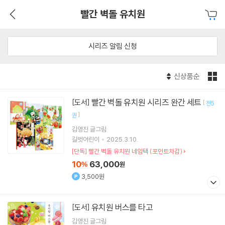
빨간 벽돌 유치원
시리즈 알림 신청
신상품순
빨간 벽돌 유치원 시리즈 완간 세트
[도서]
[
전5
]
권
김영진
글그림
길벗어린이
2025.3.10.
[단독] 빨간 벽돌 유치원 네임택 (포인트차감)
10
63,000
%
원
3,500원
유치원 버스를 타고
[도서]
김영진
글그림