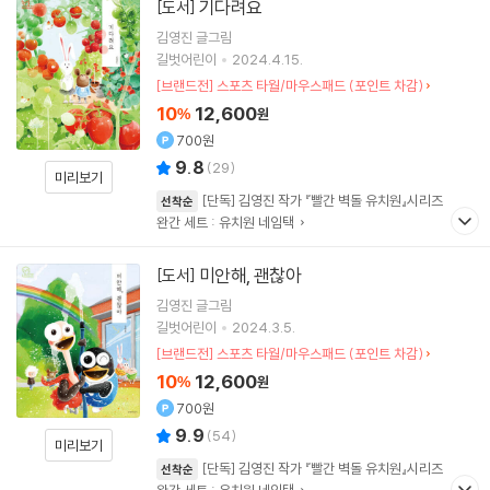
기다려요
[도서]
김영진
글그림
길벗어린이
2024.4.15.
[브랜드전] 스포츠 타월/마우스패드 (포인트 차감)
10
12,600
%
원
700원
9.8
(
29
)
미리보기
[단독] 김영진 작가 『빨간 벽돌 유치원』시리즈
선착순
완간 세트 : 유치원 네임택
미안해, 괜찮아
[도서]
김영진
글그림
길벗어린이
2024.3.5.
[브랜드전] 스포츠 타월/마우스패드 (포인트 차감)
10
12,600
%
원
700원
9.9
(
54
)
미리보기
[단독] 김영진 작가 『빨간 벽돌 유치원』시리즈
선착순