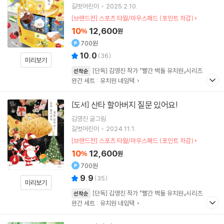
길벗어린이
2025.2.10.
[브랜드전] 스포츠 타월/마우스패드 (포인트 차감)
10
12,600
%
원
700원
10.0
(
36
)
미리보기
[단독] 김영진 작가 『빨간 벽돌 유치원』시리즈
선착순
완간 세트 : 유치원 네임택
산타 할아버지 질문 있어요!
[도서]
김영진
글그림
길벗어린이
2024.11.1.
[브랜드전] 스포츠 타월/마우스패드 (포인트 차감)
10
12,600
%
원
700원
9.9
(
35
)
미리보기
[단독] 김영진 작가 『빨간 벽돌 유치원』시리즈
선착순
완간 세트 : 유치원 네임택