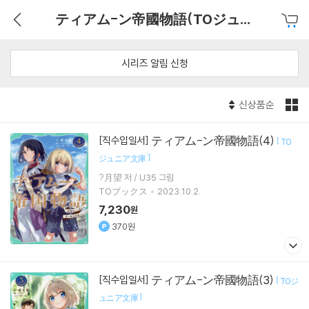
ティアム-ン帝國物語(TOジュニア文庫)
시리즈 알림 신청
신상품순
ティアム-ン帝國物語(4)
[직수입일서]
[
TO
]
ジュニア文庫
?月望 저 / U35 그림
TOブックス
2023.10.2.
7,230
원
370원
ティアム-ン帝國物語(3)
[직수입일서]
[
TOジ
]
ュニア文庫