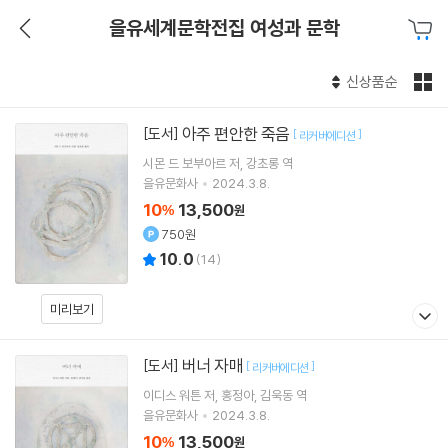
을유세계문학전집 여성과 문학
신상품순
아주 편안한 죽음
[도서]
[
]
리커버에디션
시몬 드 보부아르
저
강초롱
역
을유문화사
2024.3.8.
10
13,500
%
원
750원
10.0
(
14
)
미리보기
버너 자매
[도서]
[
]
리커버에디션
이디스 워튼
저
홍정아
김욱동
역
을유문화사
2024.3.8.
10
13,500
%
원