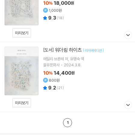
10
18,000
%
원
1,000원
9.3
(
18
)
미리보기
워더링 하이츠
[도서]
[
]
리커버에디션
에밀리 브론테
저
유명숙
역
을유문화사
2024.3.8.
10
14,400
%
원
800원
9.2
(
21
)
미리보기
1