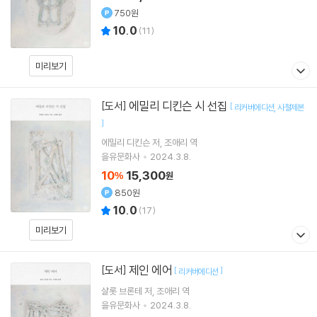
750원
10.0
(
11
)
미리보기
에밀리 디킨슨 시 선집
[도서]
[
리커버에디션
사철제본
]
에밀리 디킨슨
저
조애리
역
을유문화사
2024.3.8.
10
15,300
%
원
850원
10.0
(
17
)
미리보기
제인 에어
[도서]
[
]
리커버에디션
샬롯 브론테
저
조애리
역
을유문화사
2024.3.8.