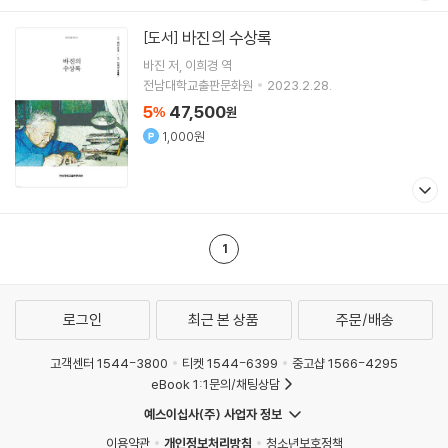
바진의 수상록
[도서]
바진
저
이희경
역
전남대학교출판문화원
2023.2.28.
5
47,500
%
원
1,000원
1
로그인
최근 본 상품
주문/배송
고객센터 1544-3800
티켓 1544-6399
중고샵 1566-4295
eBook 1:1문의/채팅상담
예스이십사(주) 사업자 정보
이용약관
개인정보처리방침
청소년보호정책