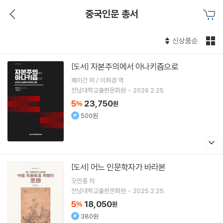
중국인문 총서
신상품순
자본주의에서 아나키즘으로
[도서]
페이간 저 / 이희경 역
전남대학교출판문화원
2026.2.25.
5
23,750
%
원
500원
어느 인문학자가 바라본
[도서]
오만종
저
전남대학교출판문화원
2025.2.25.
5
18,050
%
원
380원