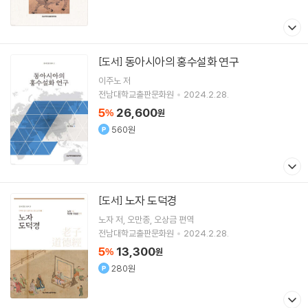
동아시아의 홍수설화 연구
[도서]
이주노
저
전남대학교출판문화원
2024.2.28.
5
26,600
%
원
560원
노자 도덕경
[도서]
노자
저
오만종
오상금
편역
전남대학교출판문화원
2024.2.28.
5
13,300
%
원
280원