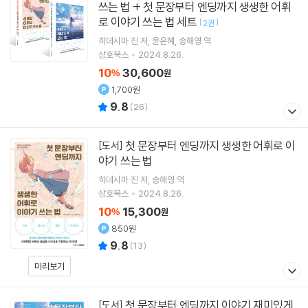
쓰는 법 + 첫 문장부터 엔딩까지 생생한 어휘
로 이야기 쓰는 법 세트
[
]
2권
히데시마 진
저
윤은혜
송해영
역
삼호북스
2024.8.26.
10
30,600
%
원
1,700원
9.8
(
26
)
첫 문장부터 엔딩까지 생생한 어휘로 이
[도서]
야기 쓰는 법
히데시마 진
저
송해영
역
삼호북스
2024.8.26.
10
15,300
%
원
850원
9.8
(
13
)
미리보기
첫 문장부터 엔딩까지 이야기 재미있게
[도서]