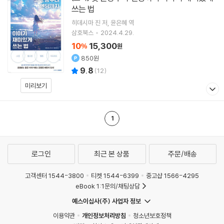
쓰는 법
히데시마 진
저
윤은혜
역
삼호북스
2024.4.29.
10
15,300
%
원
850원
9.8
(
12
)
미리보기
1
로그인
최근 본 상품
주문/배송
고객센터 1544-3800
티켓 1544-6399
중고샵 1566-4295
eBook 1:1문의/채팅상담
예스이십사(주) 사업자 정보
이용약관
개인정보처리방침
청소년보호정책