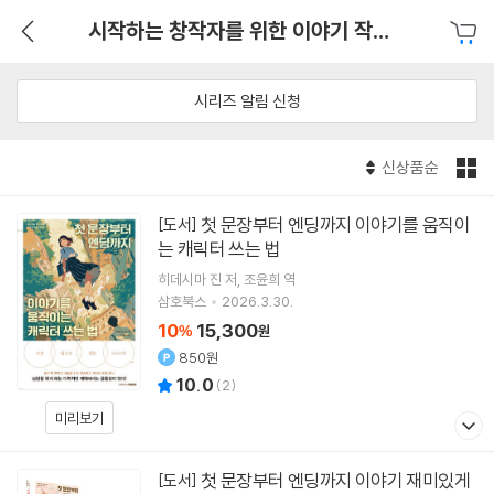
시작하는 창작자를 위한 이야기 작법 가이드
시리즈 알림 신청
신상품순
첫 문장부터 엔딩까지 이야기를 움직이
[도서]
는 캐릭터 쓰는 법
히데시마 진
저
조윤희
역
삼호북스
2026.3.30.
10
15,300
%
원
850원
10.0
(
2
)
미리보기
첫 문장부터 엔딩까지 이야기 재미있게
[도서]