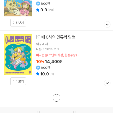
800원
9.9
(
20
)
미리보기
0시의 인류학 탐험
[도서]
이경덕
저
다른
2025.2.3.
미니캔들(포인트 차감, 한정수량)
10
14,400
%
원
800원
10.0
(
3
)
미리보기
1