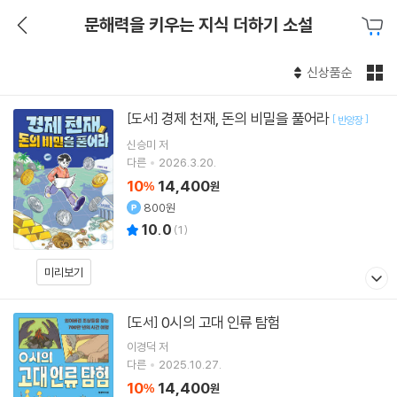
문해력을 키우는 지식 더하기 소설
신상품순
경제 천재, 돈의 비밀을 풀어라
[도서]
[
]
반양장
신승미
저
다른
2026.3.20.
10
14,400
%
원
800원
10.0
(
1
)
미리보기
0시의 고대 인류 탐험
[도서]
이경덕
저
다른
2025.10.27.
10
14,400
%
원