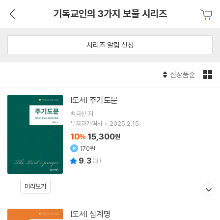
기독교인의 3가지 보물 시리즈
시리즈 알림 신청
신상품순
주기도문
[도서]
백금산
저
부흥과개혁사
2025.2.15.
10
15,300
%
원
170원
9.3
(
3
)
미리보기
십계명
[도서]