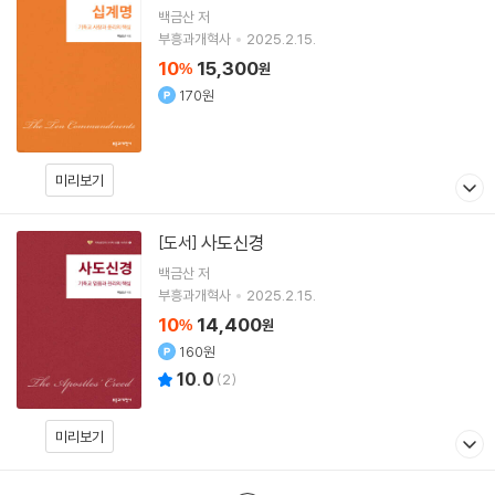
백금산
저
부흥과개혁사
2025.2.15.
10
15,300
%
원
170원
미리보기
사도신경
[도서]
백금산
저
부흥과개혁사
2025.2.15.
10
14,400
%
원
160원
10.0
(
2
)
미리보기