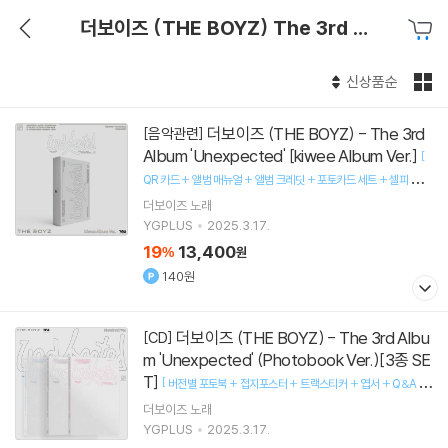
더보이즈 (THE BOYZ) The 3rd Album 'Unexpected'
신상품순
더보이즈 (THE BOYZ) - The 3rd
[음악관련]
Album 'Unexpected' [kiwee Album Ver.]
[
QR 카드 + 앨범 매뉴얼 + 앨범 크레딧 + 포토카드 세트 + 셀피 포토
]
카드 1종 랜덤
더보이즈
노래
YGPLUS
2025.3.17.
19
13,400
%
원
140원
더보이즈 (THE BOYZ) - The 3rd Albu
[CD]
m 'Unexpected' (Photobook Ver.)[3종 SE
T]
[
버전별 포토북 + 접지포스터 + 트랙스티커 + 엽서 + Q&A 카
]
드 1종 랜덤 + 셀피 포토카드 2종 랜덤
더보이즈
노래
YGPLUS
2025.3.17.