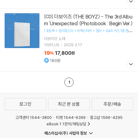
더보이즈 (THE BOYZ) - The 3rd Albu
[CD]
m 'Unexpected' (Photobook : Begin Ver.)
[
포토북 + 접지포스터 + 트랙스티커 + 엽서 + Q&A 카드 1종 랜덤
]
+ 셀피 포토카드 2종 랜덤
더보이즈
노래
YGPLUS
2025.3.17.
19
17,800
%
원
180원
1
로그인
최근 본 상품
주문/배송
고객센터 1544-3800
티켓 1544-6399
중고샵 1566-4295
eBook 1:1문의/채팅상담
예스이십사(주) 사업자 정보