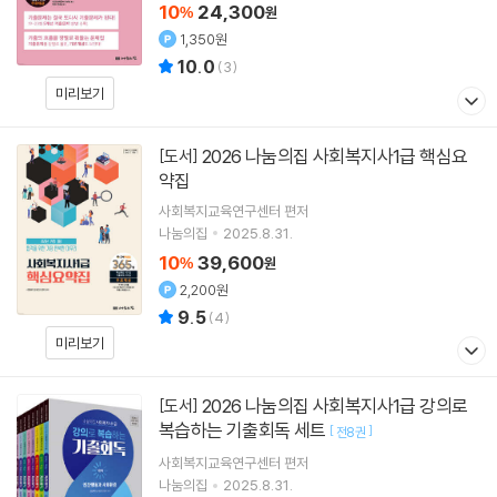
10
24,300
%
원
1,350원
10.0
(
3
)
미리보기
2026 나눔의집 사회복지사1급 핵심요
[도서]
약집
사회복지교육연구센터
편저
나눔의집
2025.8.31.
10
39,600
%
원
2,200원
9.5
(
4
)
미리보기
2026 나눔의집 사회복지사1급 강의로
[도서]
복습하는 기출회독 세트
[
]
전8권
사회복지교육연구센터
편저
나눔의집
2025.8.31.