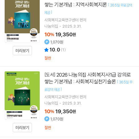
쌓는 기본개념 : 지역사회복지론
[
365일 무료강의
]
제공
사회복지교육연구센터
편저
나눔의집
2025.3.31.
10
19,350
%
원
1,070원
10.0
(
1
)
미리보기
절판
2026 나눔의집 사회복지사1급 강의로
[도서]
쌓는 기본개념 : 사회복지실천기술론
[
365일 무
]
료강의 제공
사회복지교육연구센터
편저
나눔의집
2025.3.31.
10
19,350
%
원
1,070원
미리보기
절판