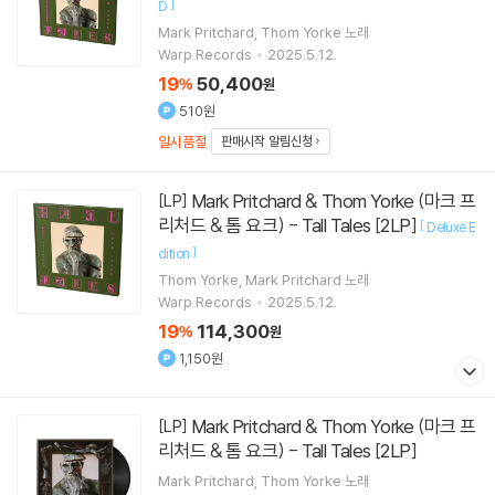
]
D
Mark Pritchard
Thom Yorke
노래
Warp Records
2025.5.12.
19
50,400
%
원
510원
일시품절
판매시작 알림신청
Mark Pritchard & Thom Yorke (마크 프
[LP]
리처드 & 톰 요크) - Tall Tales [2LP]
[
Deluxe E
]
dition
Thom Yorke
Mark Pritchard
노래
Warp Records
2025.5.12.
19
114,300
%
원
1,150원
Mark Pritchard & Thom Yorke (마크 프
[LP]
리처드 & 톰 요크) - Tall Tales [2LP]
Mark Pritchard
Thom Yorke
노래