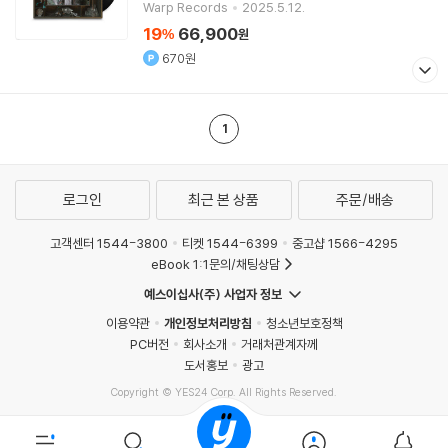
Warp Records
2025.5.12.
19
66,900
%
원
670원
1
로그인
최근 본 상품
주문/배송
고객센터 1544-3800
티켓 1544-6399
중고샵 1566-4295
eBook 1:1문의/채팅상담
예스이십사(주) 사업자 정보
이용약관
개인정보처리방침
청소년보호정책
PC버전
회사소개
거래처관계자께
도서홍보
광고
Copyright © YES24 Corp. All Rights Reserved.
MATOM11