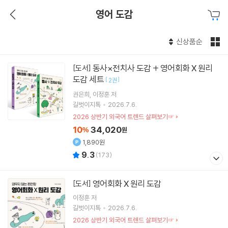
영어 도감
신상품순
동사×전치사 도감 + 영어회화 X 원리
[도서]
도감 세트
[
]
2권
권은희
이정훈
저
길벗이지톡
2026.7.6.
2026 상반기 외국어 트렌드 살펴보기☞
10
34,020
%
원
1,890원
9.3
(
173
)
영어회화 X 원리 도감
[도서]
이정훈
저
길벗이지톡
2026.7.6.
2026 상반기 외국어 트렌드 살펴보기☞