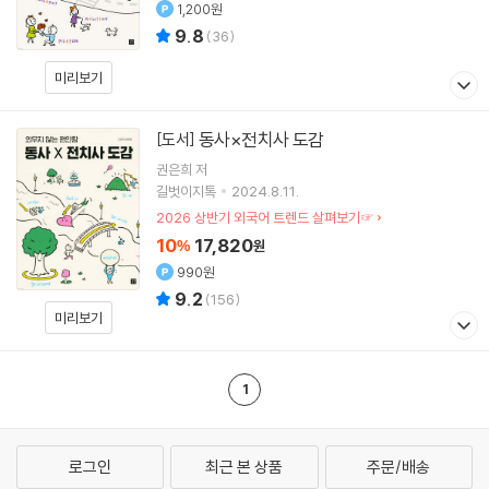
1,200원
9.8
(
36
)
미리보기
동사×전치사 도감
[도서]
권은희
저
길벗이지톡
2024.8.11.
2026 상반기 외국어 트렌드 살펴보기☞
10
17,820
%
원
990원
9.2
(
156
)
미리보기
1
로그인
최근 본 상품
주문/배송