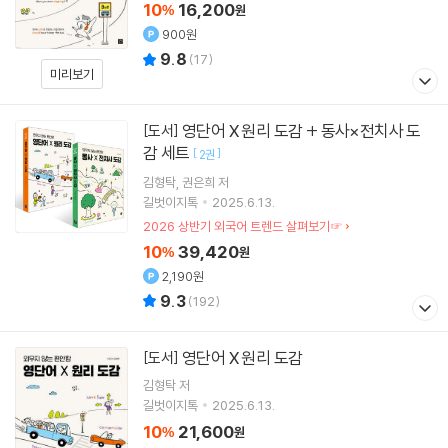
10
16,200
%
원
900원
9.8
(
17
)
미리보기
영단어 X 원리 도감 + 동사×전치사 도
[도서]
감 세트
[
]
2권
김형탁
권은희
저
길벗이지톡
2025.6.13.
2026 상반기 외국어 트렌드 살펴보기☞
10
39,420
%
원
2,190원
9.3
(
192
)
영단어 X 원리 도감
[도서]
김형탁
저
길벗이지톡
2025.6.13.
10
21,600
%
원